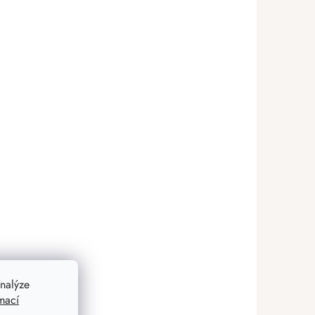
nalýze
mací