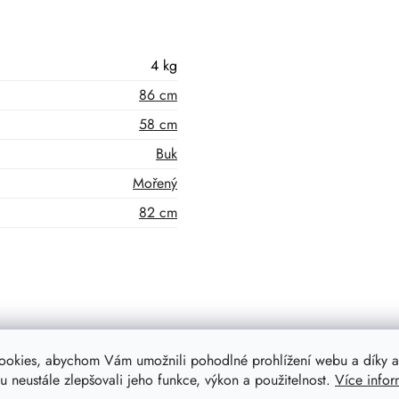
4 kg
86 cm
58 cm
Buk
Mořený
82 cm
ookies, abychom Vám umožnili pohodlné prohlížení webu a díky a
 neustále zlepšovali jeho funkce, výkon a použitelnost.
Více infor