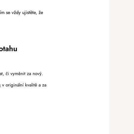
m se vždy ujistěte, že
otahu
at, či vyměnit za nový.
ů
v originální kvalitě a za