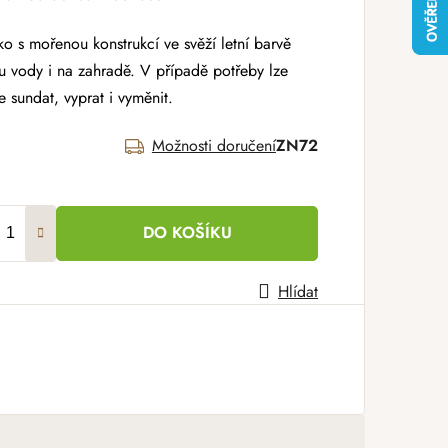
o s mořenou konstrukcí ve svěží letní barvě
 u vody i na zahradě. V případě potřeby lze
 sundat, vyprat i vyměnit.
Možnosti doručení
ZN72
DO KOŠÍKU
Hlídat