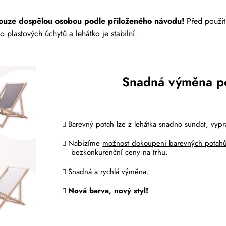
ouze dospělou osobou podle přiloženého návodu!
Před použití
 plastových úchytů a lehátko je stabilní.
Snadná výměna p
Barevný potah lze z lehátka snadno sundat, vypr
Nabízíme
možnost dokoupení barevných potah
bezkonkurenční ceny na trhu.
Snadná a rychlá výměna.
Nová barva, nový styl!