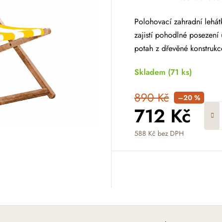
Polohovací zahradní lehátk
zajistí pohodlné posezení
potah z dřevěné konstrukce
Skladem
(71 ks)
890 Kč
–20 %
712 Kč
588 Kč bez DPH
Měrná cena: