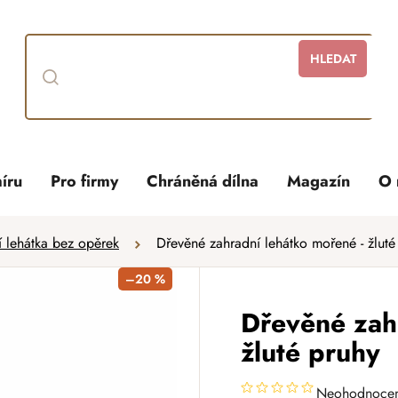
HLEDAT
íru
Pro firmy
Chráněná dílna
Magazín
O 
 lehátka bez opěrek
Dřevěné zahradní lehátko mořené - žluté
–20 %
Dřevěné zah
žluté pruhy
Neohodnoce