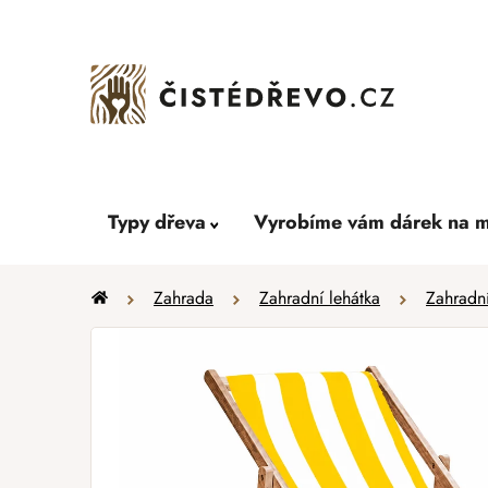
Přejít
na
obsah
Typy dřeva
Vyrobíme vám dárek na m
Domů
Zahrada
Zahradní lehátka
Zahradní