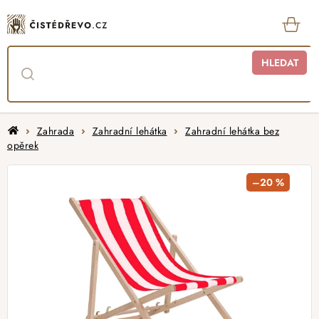
Přejít
na
obsah
KOŠ
HLEDAT
Domů
Zahrada
Zahradní lehátka
Zahradní lehátka bez
opěrek
–20 %