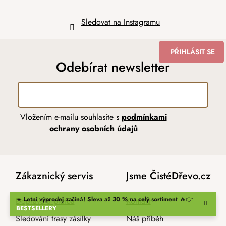
Sledovat na Instagramu
PŘIHLÁSIT SE
Odebírat newsletter
Vložením e-mailu souhlasíte s
podmínkami
ochrany osobních údajů
Zákaznický servis
Jsme ČistéDřevo.cz
☀️
Letní výprodej začíná! Sleva až 30 % na celý sortiment
🔥👉
Doprava a platba
Kontakt
BESTSELLERY
Sledování trasy zásilky
Náš příběh