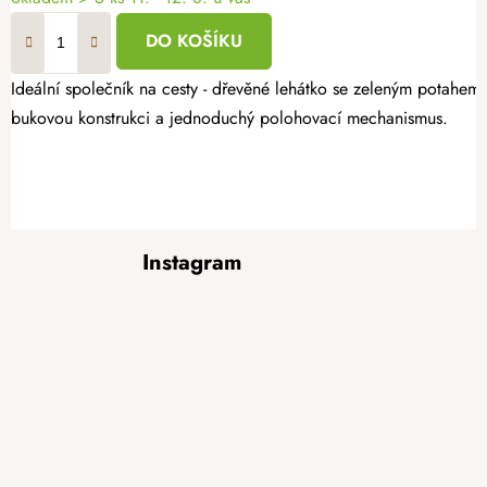
DO KOŠÍKU
Ideální společník na cesty - dřevěné lehátko se zeleným potahem.
bukovou konstrukci a jednoduchý polohovací mechanismus.
Z
Instagram
á
p
a
t
í