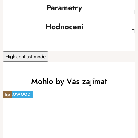
Parametry
Hodnocení
High-contrast mode
Mohlo by Vás zajímat
ATMOWOOD
ATMOWOOD
Tip
-20%