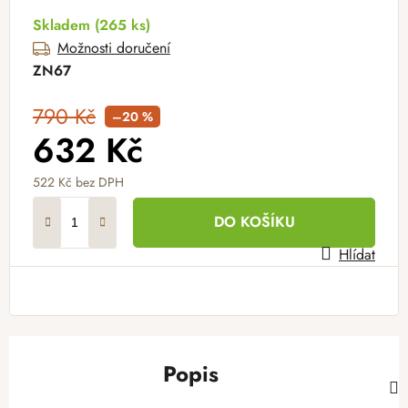
Skladem
(265 ks)
Možnosti doručení
ZN67
790 Kč
–20 %
632 Kč
522 Kč
bez DPH
Měrná cena:
DO KOŠÍKU
Hlídat
Popis