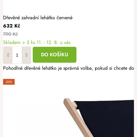
Dřevěné zahradní lehátko červené
632 Kč
790 Kč
Skladem
> 5 ks
11. - 12. 8. u vás
DO KOŠÍKU
Pohodlné dřevěné lehátko je správná volba, pokud si chcete dopřá
-20%