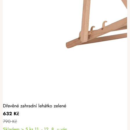
Dřevěné zahradní lehátko zelené
632 Kč
790 Kč
Skladem
> 5 ks
11. - 12. 8. u vás