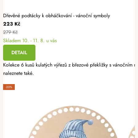
Dřevěné podtácky k obháčkování - vánoční symboly
223 Kč
279 Kč
Skladem
10. - 11. 8. u vás
DETAIL
Kolekce 6 kusů kulatých výřezů z březové překližky s vánočním mo
naleznete také.
-20%