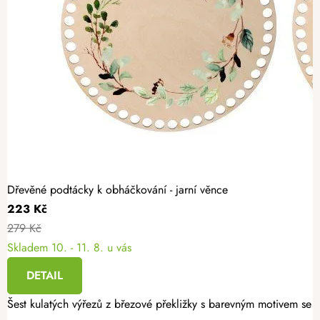
Dřevěné podtácky k obháčkování - jarní věnce
223 Kč
279 Kč
Skladem
10. - 11. 8. u vás
DETAIL
Šest kulatých výřezů z březové překližky s barevným motivem se h