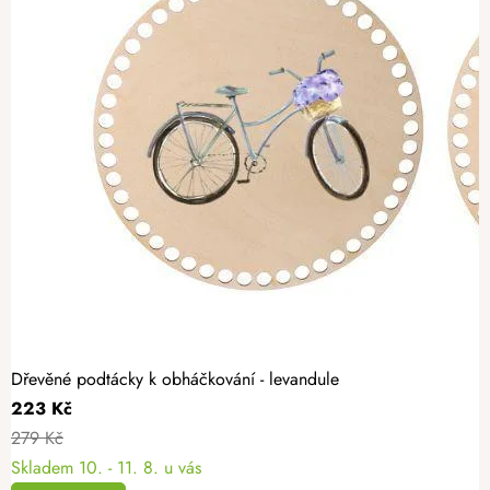
Dřevěné podtácky k obháčkování - levandule
223 Kč
279 Kč
Skladem
10. - 11. 8. u vás