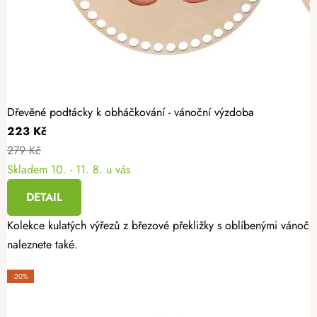
Dřevěné podtácky k obháčkování - vánoční výzdoba
223 Kč
279 Kč
Skladem
10. - 11. 8. u vás
DETAIL
Kolekce kulatých výřezů z březové překližky s oblíbenými vánoční
naleznete také.
-20%