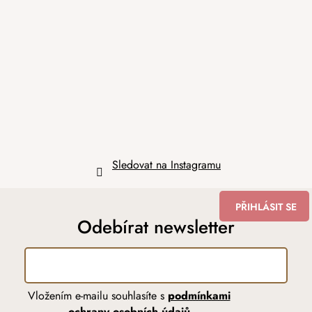
p
a
t
í
Sledovat na Instagramu
PŘIHLÁSIT SE
Odebírat newsletter
Vložením e-mailu souhlasíte s
podmínkami
ochrany osobních údajů