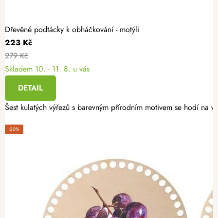
Dřevěné podtácky k obháčkování - motýli
223 Kč
279 Kč
Skladem
10. - 11. 8. u vás
DETAIL
Šest kulatých výřezů s barevným přírodním motivem se hodí na vý
-20%