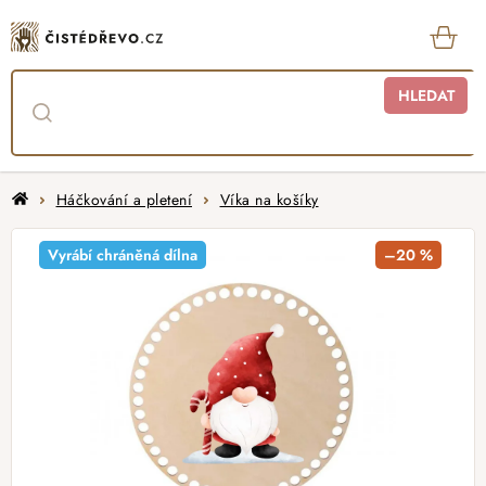
Přejít
na
obsah
KOŠ
HLEDAT
Domů
Háčkování a pletení
Víka na košíky
Vyrábí chráněná dílna
–20 %