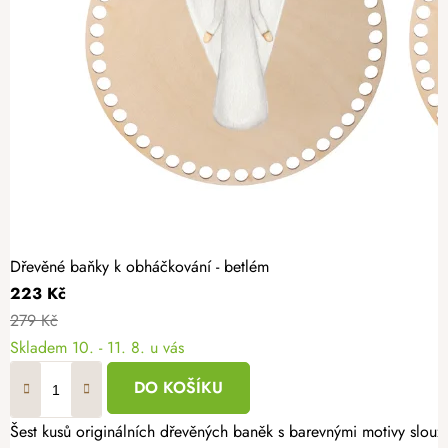
Dřevěné baňky k obháčkování - betlém
223 Kč
279 Kč
Skladem
10. - 11. 8. u vás
DO KOŠÍKU
Šest kusů originálních dřevěných baněk s barevnými motivy slouží 