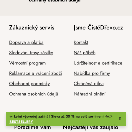
Zákaznický servis
Jsme ČistéDřevo.cz
Doprava a platba
Kontakt
Sledování trasy zásilky
Náš příběh
Věrnostní program
Udržitelnost a certifikace
Reklamace a vrácení zboží
Nabídka pro firmy
Obchodní podmínky
Chráněná dílna
Ochrana osobních údajů
Náhradní plnění
☀️
Letní výprodej začíná! Sleva až 30 % na celý sortiment
🔥👉
BESTSELLERY
Poradíme vám
Nejčastěji vás zaujalo