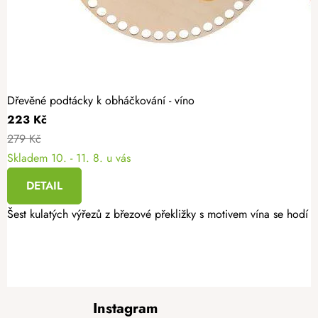
Dřevěné podtácky k obháčkování - víno
223 Kč
279 Kč
Skladem
10. - 11. 8. u vás
DETAIL
Šest kulatých výřezů z březové překližky s motivem vína se hodí n
Z
Instagram
á