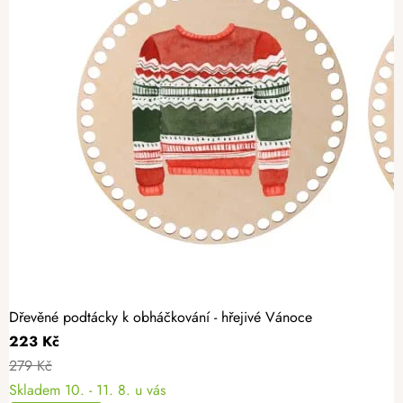
Dřevěné podtácky k obháčkování - hřejivé Vánoce
223 Kč
279 Kč
Skladem
10. - 11. 8. u vás