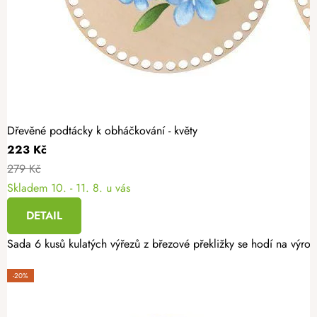
Dřevěné podtácky k obháčkování - květy
223 Kč
279 Kč
Skladem
10. - 11. 8. u vás
DETAIL
Sada 6 kusů kulatých výřezů z březové překližky se hodí na výro
-20%