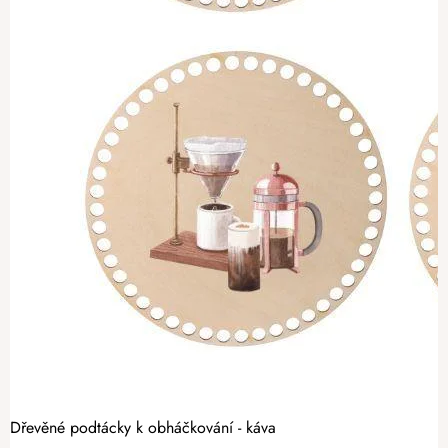
Dřevěné podtácky k obháčkování - káva