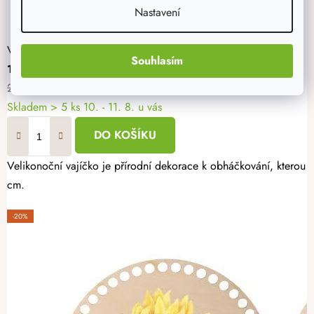
Nastavení
Velikonoční kraslice k obháčkování - 6 ks
Souhlasím
191 Kč
239 Kč
Skladem
> 5 ks
10. - 11. 8. u vás
DO KOŠÍKU
Velikonoční vajíčko je přírodní dekorace k obháčkování, kterou si
cm.
-20%