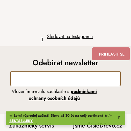
Sledovat na Instagramu
PŘIHLÁSIT SE
Odebírat newsletter
Vložením e-mailu souhlasíte s
podmínkami
ochrany osobních údajů
☀️
Letní výprodej začíná! Sleva až 30 % na celý sortiment
🔥👉
BESTSELLERY
Zákaznický servis
Jsme ČistéDřevo.cz