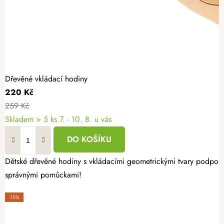
Dřevěné vkládací hodiny
220 Kč
259 Kč
Skladem
> 5 ks
7. - 10. 8. u vás
DO KOŠÍKU
Dětské dřevěné hodiny s vkládacími geometrickými tvary podpoří 
správnými pomůckami!
-15%