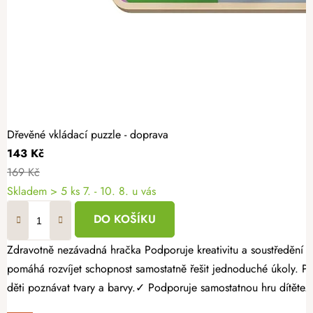
Dřevěné vkládací puzzle - doprava
143 Kč
169 Kč
Skladem
> 5 ks
7. - 10. 8. u vás
DO KOŠÍKU
Zdravotně nezávadná hračka Podporuje kreativitu a soustředění Bez ostrých hran a třísek Spojte zábavu s učením pomocí krásného dřevěného vkládacího puzzle. Barevná dřevěná vkládačka pro nejmenší děti
pomáhá rozvíjet schopnost samostatně řešit jednoduché úkoly. Proč vybrat dětem vkládací dřevěné puzzle? ✓ Rozvíjí jemnou motoriku a koordinaci pohybů.✓ Podporuje logické myšlení a soustředění.✓ Učí
děti poznávat tvary a barvy.✓ Podporuje samostatnou hru dítěte.