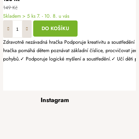
149 Kč
Skladem
> 5 ks
7. - 10. 8. u vás
DO KOŠÍKU
Zdravotně nezávadná hračka Podporuje kreativitu a soustředění Bez ostrých hran a třísek Seznamte děti hravou formou se světem čísel pomocí krásného dřevěného vkládacího puzzle. Tato vzdělávací dřevěná
hračka pomáhá dětem poznávat základní číslice, procvičovat jemnou motoriku a přirozeně rozvíjet logické myšle
pohybů.✓ Podporuje logické myšlení a soustředění.✓ Učí děti poz
Z
Instagram
á
p
a
t
í