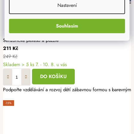
Nastavení
Souhlasím
Senzorické pexeso a puzzle
211 Kč
249 Kč
Skladem
> 5 ks
7. - 10. 8. u vás
DO KOŠÍKU
Podpořte vzdělávání a rozvoj dětí zábavnou formou s barevným in
-15%