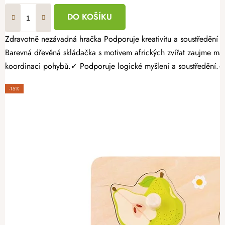
DO KOŠÍKU
Zdravotně nezávadná hračka Podporuje kreativitu a soustředění Bez ostrých hran a třísek Vydejte se s dětmi na dobrodružnou cestu do světa divokých zvířat pomocí krásného dřevěného vkládacího puzzle.
Barevná dřevěná skládačka s motivem afrických zvířat zaujme malé objevitele a zároveň pomáhá rozvíje
koordinaci pohybů.✓ Podporuje logické myšlení a soustředění.✓ 
-15%