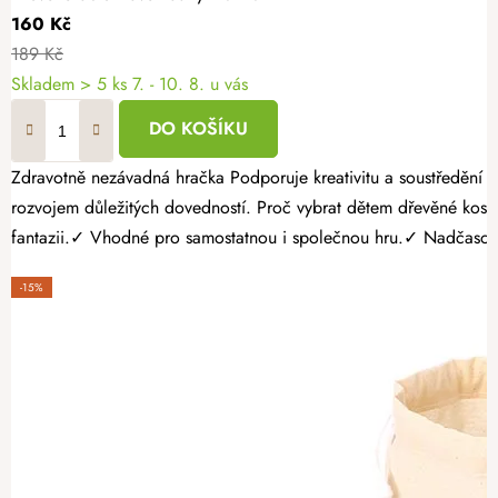
160 Kč
189 Kč
Skladem
> 5 ks
7. - 10. 8. u vás
DO KOŠÍKU
Zdravotně nezávadná hračka Podporuje kreativitu a soustředění Bez ostrých hran a třísek Dřevěné obrázkové kostky s motivem farmy jsou krásná vzdělávací dřevěná hračka pro děti, která spojuje zábavu s
rozvojem důležitých dovedností. Proč vybrat dětem dřevěné kostky? ✓ Rozvíjí logické myšlení, soustředění a trpělivost.✓ Podporují jemnou motoriku a koordinaci.✓ Barevné motivy zvířátek podporují
fantazii.✓ Vhodné pro samostatnou i společnou hru.✓ Nadčasová
-15%