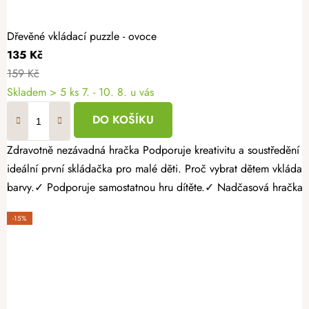
Dřevěné vkládací puzzle - ovoce
135 Kč
159 Kč
Skladem
> 5 ks
7. - 10. 8. u vás
DO KOŠÍKU
Zdravotně nezávadná hračka Podporuje kreativitu a soustředění Bez ostrých hran a třísek Objevujte s dětmi svět pomocí krásné dřevěné vkládačky, která spojuje zábavu s učením. Dřevěné vkládací puzzle je
ideální první skládačka pro malé děti. Proč vybrat dětem vkládací dřevěné puzzle? ✓ Rozvíjí jemnou motoriku a koordinaci pohybů.✓ Podporuje logické myšlení a soustředění.✓ Učí děti poznávat tvary a
barvy.✓ Podporuje samostatnou hru dítěte.✓ Nadčasová hračka s 
-15%