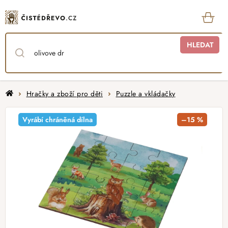
Přejít
na
obsah
KOŠ
HLEDAT
Domů
Hračky a zboží pro děti
Puzzle a vkládačky
Vyrábí chráněná dílna
–15 %