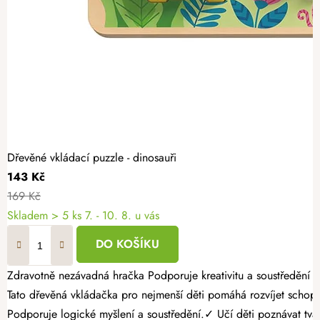
Dřevěné vkládací puzzle - dinosauři
143 Kč
169 Kč
Skladem
> 5 ks
7. - 10. 8. u vás
DO KOŠÍKU
Zdravotně nezávadná hračka Podporuje kreativitu a soustředění Bez ostrých hran a třísek Vydejte se s dětmi do světa dinosaurů pomocí krásného dřevěného vkládacího puzzle, které spojuje zábavu s učením.
Tato dřevěná vkládačka pro nejmenší děti pomáhá rozvíjet schopnost samostatně řešit jednoduché úkoly. Proč vybrat dětem
Podporuje logické myšlení a soustředění.✓ Učí děti poznávat tv