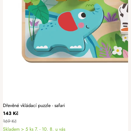
Dřevěné vkládací puzzle - safari
143 Kč
169 Kč
Skladem
> 5 ks
7. - 10. 8. u vás