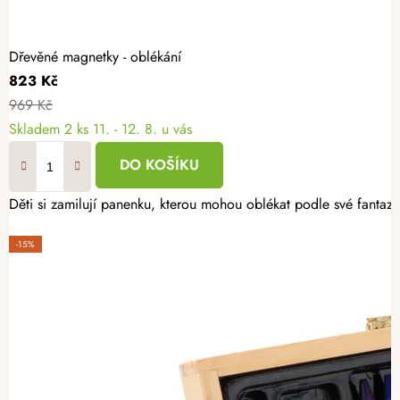
Dřevěné magnetky - oblékání
823 Kč
969 Kč
Skladem
2 ks
11. - 12. 8. u vás
DO KOŠÍKU
Děti si zamilují panenku, kterou mohou oblékat podle své fantazi
-15%