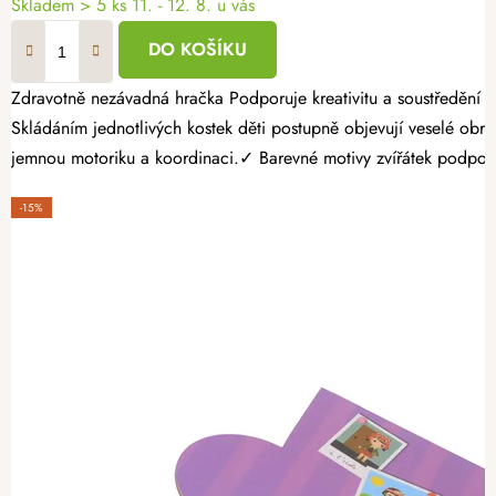
Skladem
> 5 ks
11. - 12. 8. u vás
DO KOŠÍKU
Zdravotně nezávadná hračka Podporuje kreativitu a soustředění Bez ostrých hran a třísek Dřevěné obrázkové kostky se zvířátky jsou krásná vzdělávací dřevěná hračka pro děti, která spojuje zábavu s učením.
Skládáním jednotlivých kostek děti postupně objevují veselé obrázky zvířátek a procvičují své dovednosti. Proč vybrat dětem d
jemnou motoriku a koordinaci.✓ Barevné motivy zvířátek podporu
-15%