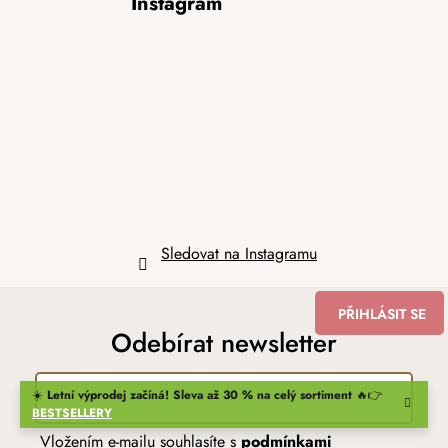
Instagram
á
p
a
t
í
Sledovat na Instagramu
PŘIHLÁSIT SE
Odebírat newsletter
☀️
Letní výprodej začíná! Sleva až 30 % na celý sortiment
🔥👉
BESTSELLERY
Vložením e-mailu souhlasíte s
podmínkami