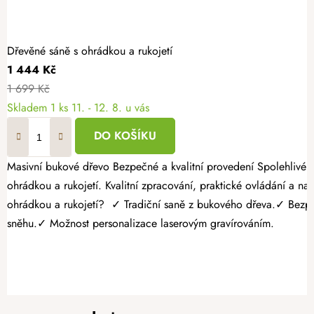
Dřevěné sáně s ohrádkou a rukojetí
1 444 Kč
1 699 Kč
Skladem
1 ks
11. - 12. 8. u vás
DO KOŠÍKU
Masivní bukové dřevo Bezpečné a kvalitní provedení Spolehlivé s dlouhou životností Užijte si zimní radovánky naplno a dopřejte dětem pohodlnou a bezpečnou jízdu na tradičních dřevěných saních s
ohrádkou a rukojetí. Kvalitní zpracování, praktické ovládání a n
ohrádkou a rukojetí? ✓ Tradiční saně z bukového dřeva.✓ Bezpeč
sněhu.✓ Možnost personalizace laserovým gravírováním.
Z