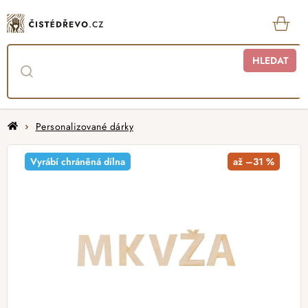
Přejít
na
obsah
KOŠ
HLEDAT
Domů
Personalizované dárky
Vyrábí chráněná dílna
až –31 %