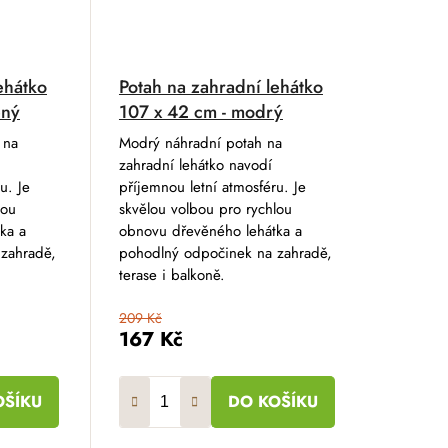
ehátko
Potah na zahradní lehátko
ený
107 x 42 cm - modrý
 na
Modrý náhradní potah na
zahradní lehátko navodí
u. Je
příjemnou letní atmosféru. Je
lou
skvělou volbou pro rychlou
ka a
obnovu dřevěného lehátka a
zahradě,
pohodlný odpočinek na zahradě,
terase i balkoně.
209 Kč
167 Kč
OŠÍKU
DO KOŠÍKU