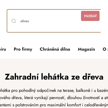
HLEDAT
íru
Pro firmy
Chráněná dílna
Magazín
O 
Zahradní lehátka ze dřeva
lehátka pro pohodlný odpočinek na terase, balkoně i u bazé
ového dřeva, která vynikají pevností, dlouhou životností a a
antami s polstrováním pro maximální komfort i celodřevěným