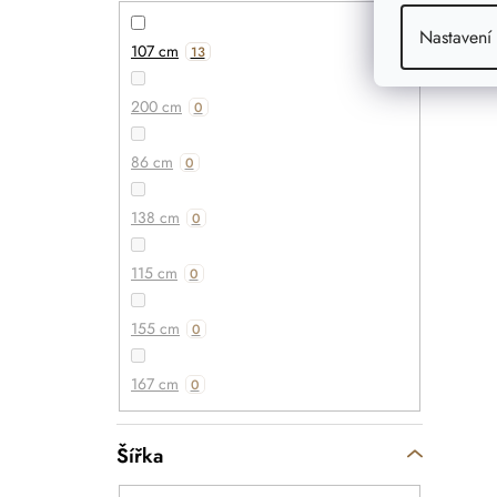
Nastavení
107 cm
13
200 cm
0
86 cm
0
138 cm
0
115 cm
0
155 cm
0
167 cm
0
Šířka