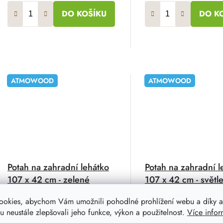
DO KOŠÍKU
DO K
ATMOWOOD
ATMOWOOD
Potah na zahradní lehátko
Potah na zahradní l
107 x 42 cm - zelené
107 x 42 cm - světl
pruhy
Světle šedý náhradní po
ookies, abychom Vám umožnili pohodlné prohlížení webu a díky a
zahradní lehátko je ideá
Dodejte svému dřevěnému
 neustále zlepšovali jeho funkce, výkon a použitelnost.
Více infor
volbou pro milovníky
zahradnímu lehátku svěží vzhled