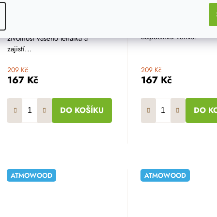
jednoduchého a nadčas
během několika minut. Náhradní
stylu. Obnoví vzhled va
potah na zahradní lehátko se
lehátka a zpříjemní chví
zelenými pruhy prodlouží
odpočinku venku.
životnost vašeho lehátka a
zajistí...
209 Kč
209 Kč
167 Kč
167 Kč
DO KOŠÍKU
DO K
ATMOWOOD
ATMOWOOD