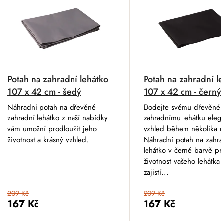
Potah na zahradní lehátko
Potah na zahradní l
107 x 42 cm - šedý
107 x 42 cm - černý
Náhradní potah na dřevěné
Dodejte svému dřevěn
zahradní lehátko z naší nabídky
zahradnímu lehátku eleg
vám umožní prodloužit jeho
vzhled během několika 
životnost a krásný vzhled.
Náhradní potah na zahr
lehátko v černé barvě p
životnost vašeho lehátka
zajistí...
209 Kč
209 Kč
167 Kč
167 Kč