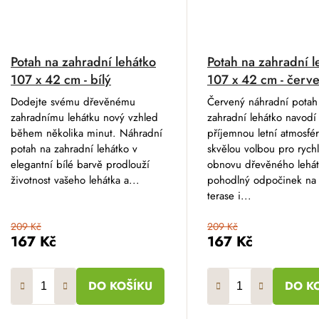
Potah na zahradní lehátko
Potah na zahradní l
107 x 42 cm - bílý
107 x 42 cm - červ
Dodejte svému dřevěnému
Červený náhradní potah
zahradnímu lehátku nový vzhled
zahradní lehátko navodí
během několika minut. Náhradní
příjemnou letní atmosfér
potah na zahradní lehátko v
skvělou volbou pro rych
elegantní bílé barvě prodlouží
obnovu dřevěného lehát
životnost vašeho lehátka a...
pohodlný odpočinek na 
terase i...
209 Kč
209 Kč
167 Kč
167 Kč
DO KOŠÍKU
DO K