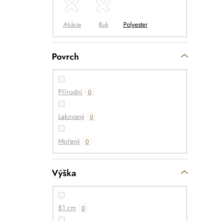
Povrch
Přírodní
0
Lakovaný
0
Mořený
0
Výška
81 cm
0