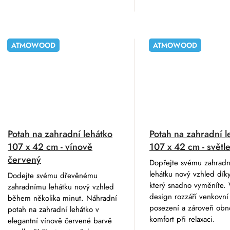
ATMOWOOD
ATMOWOOD
Potah na zahradní lehátko
Potah na zahradní l
107 x 42 cm - vínově
107 x 42 cm - svět
červený
Dopřejte svému zahrad
lehátku nový vzhled dík
Dodejte svému dřevěnému
který snadno vyměníte. 
zahradnímu lehátku nový vzhled
design rozzáří venkovní
během několika minut. Náhradní
posezení a zároveň obn
potah na zahradní lehátko v
komfort při relaxaci.
elegantní vínově červené barvě