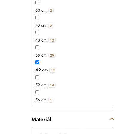
60 cm
2
70 cm
6
43 cm
10
58 cm
29
42 cm
13
59 cm
14
56 cm
1
Materiál