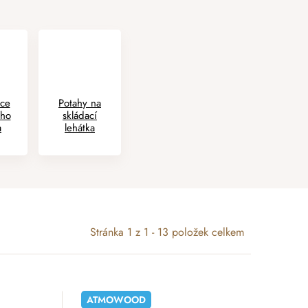
kce
Potahy na
ího
skládací
a
lehátka
Stránka
1
z
1
-
13
položek celkem
ATMOWOOD