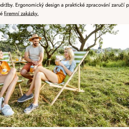
údržby. Ergonomický design a praktické zpracování zaručí po
ké
firemní zakázky.