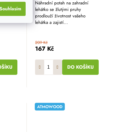
ového
Náhradní potah na zahradní
Souhlasím
šeho
lehátko se žlutými pruhy
le
prodlouží životnost vašeho
lehátka a zajistí...
209 Kč
167 Kč
OŠÍKU
DO KOŠÍKU
ATMOWOOD