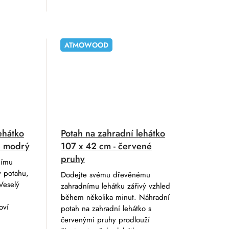
ATMOWOOD
ehátko
Potah na zahradní lehátko
le modrý
107 x 42 cm - červené
pruhy
nímu
y potahu,
Dodejte svému dřevěnému
Veselý
zahradnímu lehátku zářivý vzhled
během několika minut. Náhradní
oví
potah na zahradní lehátko s
červenými pruhy prodlouží