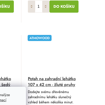
OŠÍKU
DO KOŠÍKU
ATMOWOOD
ehátko
Potah na zahradní lehátko
e šedý
107 x 42 cm - žluté pruhy
tah na
Dodejte svému dřevěnému
nalýze
lní
zahradnímu lehátku slunečný
mací
vzhled během několika minut.