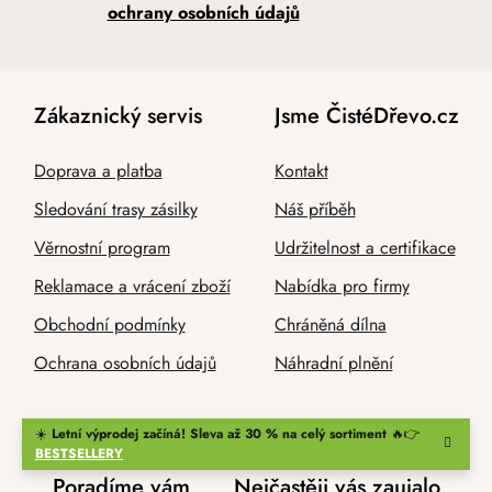
ochrany osobních údajů
Zákaznický servis
Jsme ČistéDřevo.cz
Doprava a platba
Kontakt
Sledování trasy zásilky
Náš příběh
Věrnostní program
Udržitelnost a certifikace
Reklamace a vrácení zboží
Nabídka pro firmy
Obchodní podmínky
Chráněná dílna
Ochrana osobních údajů
Náhradní plnění
☀️
Letní výprodej začíná! Sleva až 30 % na celý sortiment
🔥👉
BESTSELLERY
Poradíme vám
Nejčastěji vás zaujalo