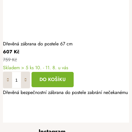
Dřevěná zábrana do postele 67 cm
607 Kč
759 Kč
Skladem
> 5 ks
10. - 11. 8. u vás
DO KOŠÍKU
Dřevěná bezpečnostní zábrana do postele zabrání nečekanému pád
Z
Instagram