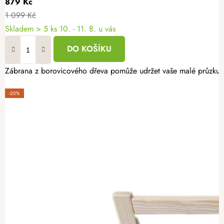
879 Kč
1 099 Kč
Skladem
> 5 ks
10. - 11. 8. u vás
DO KOŠÍKU
Zábrana z borovicového dřeva pomůže udržet vaše malé průzkumn
-20%