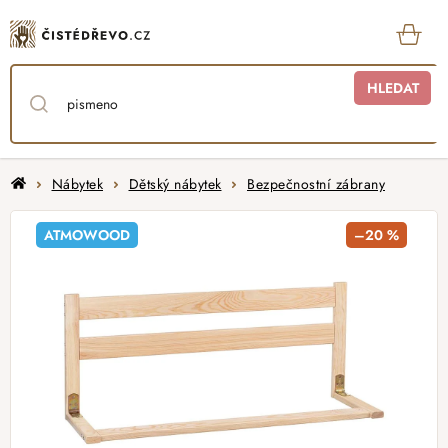
Přejít
na
obsah
KOŠ
HLEDAT
Domů
Nábytek
Dětský nábytek
Bezpečnostní zábrany
ATMOWOOD
–20 %