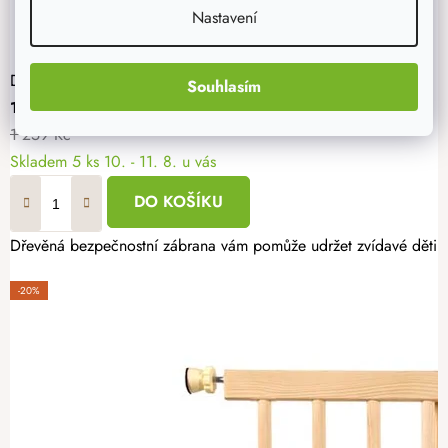
Nastavení
Dřevěná zábrana 102-182 x 68 cm
Souhlasím
1 007 Kč
1 259 Kč
Skladem
5 ks
10. - 11. 8. u vás
DO KOŠÍKU
Dřevěná bezpečnostní zábrana vám pomůže udržet zvídavé děti v 
-20%