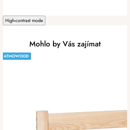
High-contrast mode
Mohlo by Vás zajímat
ATMOWOOD
ATMOWOOD
ATMOWOOD
ATMOWOOD
ATMOWOOD
ATMOWOOD
ATMOWOOD
ATMOWOOD
ATMOWOOD
ATMOWOOD
ATMOWOOD
ATMOWOOD
-20%