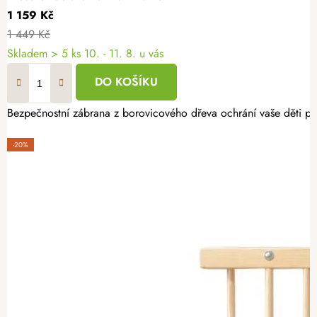
1 159 Kč
1 449 Kč
Skladem
> 5 ks
10. - 11. 8. u vás
DO KOŠÍKU
Bezpečnostní zábrana z borovicového dřeva ochrání vaše děti př
-20%