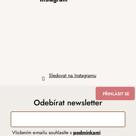
á
p
a
t
í
Sledovat na Instagramu
PŘIHLÁSIT SE
Odebírat newsletter
Vložením e-mailu souhlasíte s
podmínkami