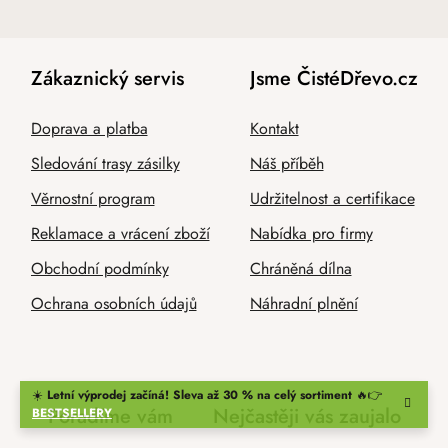
Zákaznický servis
Jsme ČistéDřevo.cz
Doprava a platba
Kontakt
Sledování trasy zásilky
Náš příběh
Věrnostní program
Udržitelnost a certifikace
Reklamace a vrácení zboží
Nabídka pro firmy
Obchodní podmínky
Chráněná dílna
Ochrana osobních údajů
Náhradní plnění
☀️
Letní výprodej začíná! Sleva až 30 % na celý sortiment
🔥👉
Poradíme vám
Nejčastěji vás zaujalo
BESTSELLERY