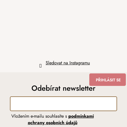
p
a
t
í
Sledovat na Instagramu
PŘIHLÁSIT SE
Odebírat newsletter
Vložením e-mailu souhlasíte s
podmínkami
ochrany osobních údajů