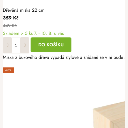
Dřevěná miska 22 cm
359 Kč
449 Kč
Skladem
> 5 ks
7. - 10. 8. u vás
DO KOŠÍKU
Miska z bukového dřeva vypadá stylově a snídaně se v ní bude ser
-20%