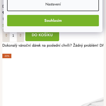
Nastavení
Dřevěná karta na peníze - vánoční růžová
90 Kč
129 Kč
Souhlasím
Skladem
7. - 10. 8. u vás
DO KOŠÍKU
Dokonalý vánoční dárek na poslední chvíli? Žádný problém! Dře
-20%