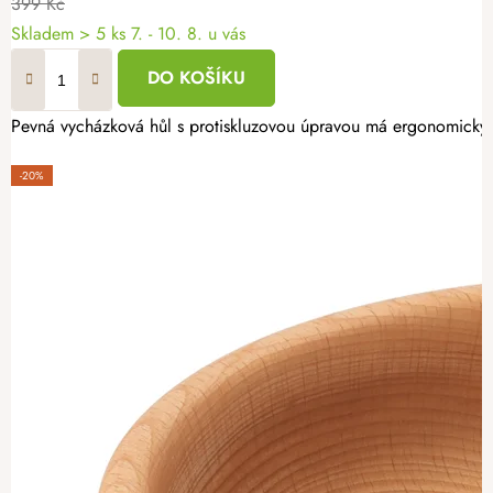
399 Kč
Skladem
> 5 ks
7. - 10. 8. u vás
DO KOŠÍKU
Pevná vycházková hůl s protiskluzovou úpravou má ergonomicky 
-20%