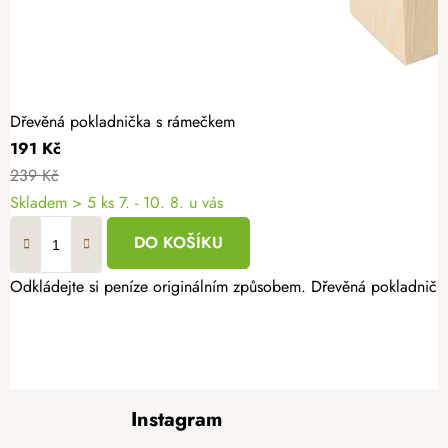
Dřevěná pokladnička s rámečkem
191 Kč
239 Kč
Skladem
> 5 ks
7. - 10. 8. u vás
DO KOŠÍKU
Odkládejte si peníze originálním způsobem. Dřevěná pokladnička
Z
Instagram
á