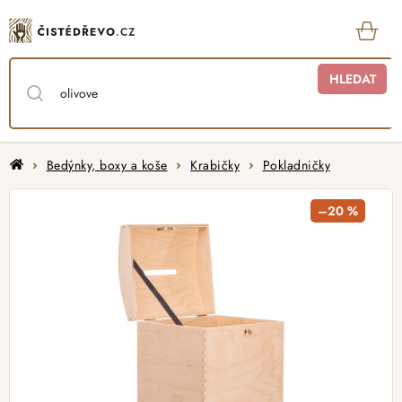
Přejít
na
obsah
KOŠ
HLEDAT
Domů
Bedýnky, boxy a koše
Krabičky
Pokladničky
–20 %