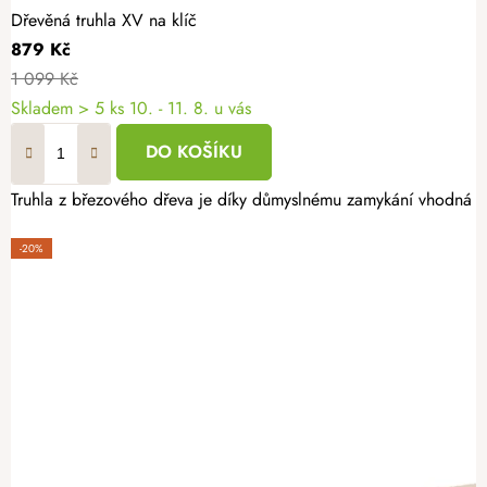
Dřevěná truhla XV na klíč
879 Kč
1 099 Kč
Skladem
> 5 ks
10. - 11. 8. u vás
DO KOŠÍKU
Truhla z březového dřeva je díky důmyslnému zamykání vhodná k us
-20%