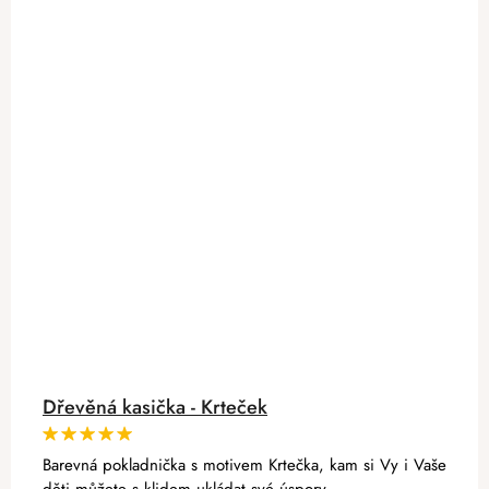
Dřevěná kasička - Krteček
Barevná pokladnička s motivem Krtečka, kam si Vy i Vaše
děti můžete s klidem ukládat své úspory.