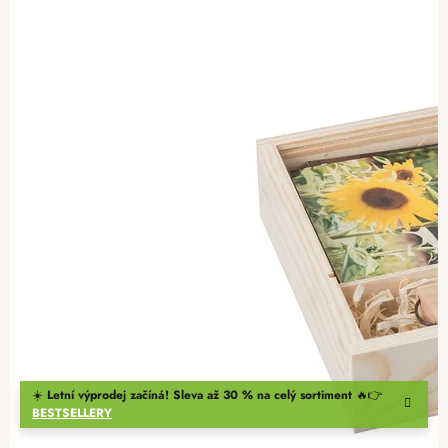
☀️
Letní výprodej začíná! Sleva až 30 % na celý sortiment
🔥👉
BESTSELLERY