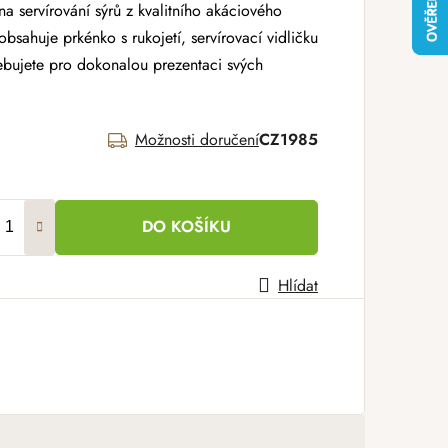
 na servírování sýrů z kvalitního akáciového
obsahuje prkénko s rukojetí, servírovací vidličku
řebujete pro dokonalou prezentaci svých
Možnosti doručení
CZ1985
DO KOŠÍKU
Hlídat