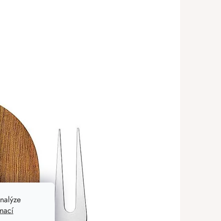
nalýze
mací