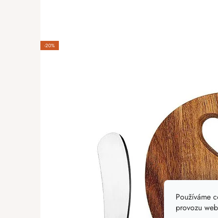
-20%
Používáme c
provozu webu