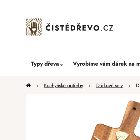
Přejít
na
obsah
Typy dřeva
Vyrobíme vám dárek na m
Domů
Kuchyňské potřeby
Dárkové sety
D