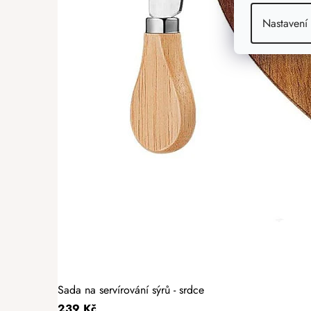
Nastavení
Sada na servírování sýrů - srdce
239 Kč