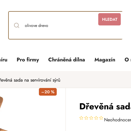
HLEDAT
íru
Pro firmy
Chráněná dílna
Magazín
O 
řevěná sada na servírování sýrů
–20 %
Dřevěná sada
Neohodnoce