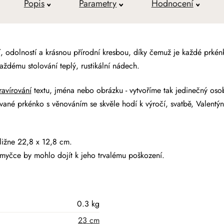
Popis
Parametry
Hodnocení
, odolností a krásnou přírodní kresbou, díky čemuž je každé prkénk
ždému stolování teplý, rustikální nádech.
ravírování
textu, jména nebo obrázku - vytvoříme tak jedinečný oso
ané prkénko s věnováním se skvěle hodí k výročí, svatbě, Valentý
ližne 22,8 x 12,8 cm.
myčce by mohlo dojít k jeho trvalému poškození.
0.3 kg
23 cm