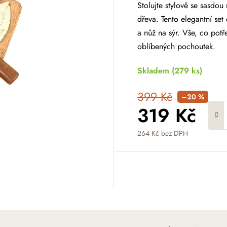
Stolujte stylově se sasdou
dřeva. Tento elegantní set 
a nůž na sýr. Vše, co pot
oblíbených pochoutek.
Skladem
(279 ks)
399 Kč
–20 %
319 Kč
264 Kč bez DPH
Měrná cena: