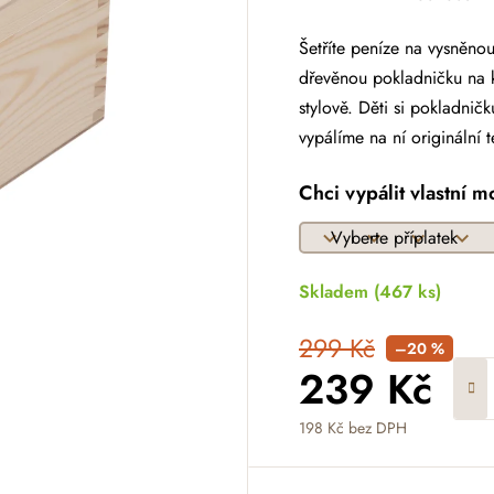
Šetříte peníze na vysněn
dřevěnou pokladničku na kl
stylově. Děti si pokladni
vypálíme na ní originální t
Chci vypálit vlastní m
Skladem
(467 ks)
299 Kč
–20 %
239 Kč
198 Kč
bez DPH
Měrná cena: