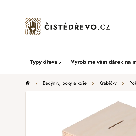
Přejít
na
obsah
Typy dřeva
Vyrobíme vám dárek na m
Domů
Bedýnky, boxy a koše
Krabičky
Pok