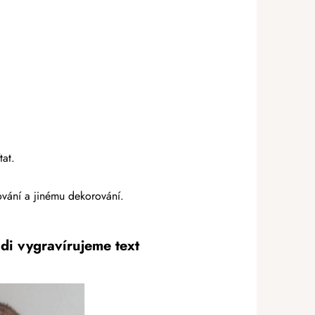
tat.
alování a jinému dekorování.
di vygravírujeme text