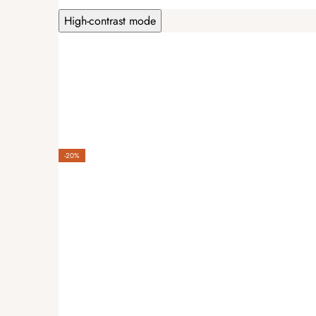
S výrobkem jsem moc spokojená. Př
High-contrast mode
Martina Zíková
|
11.02.2025
Jsem velmi spokojena
-20%
Ondřej Škoda
|
1.01.2025
Super produkt!!
Jana Kunertová
|
22.07.2024