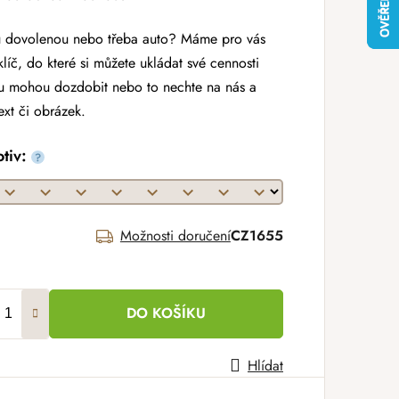
ou dovolenou nebo třeba auto? Máme pro vás
íč, do které si můžete ukládat své cennosti
čku mohou dozdobit nebo to nechte na nás a
ext či obrázek.
otiv:
?
Možnosti doručení
CZ1655
DO KOŠÍKU
Hlídat