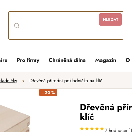
HLEDAT
íru
Pro firmy
Chráněná dílna
Magazín
O 
ladničky
Dřevěná přírodní pokladnička na klíč
–20 %
Dřevěná pří
klíč
7 hodnocení