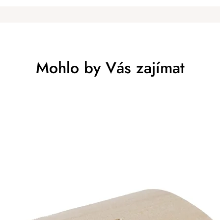
esně tohle jsem hledala. Můžu jen doporučit.
Mohlo by Vás zajímat