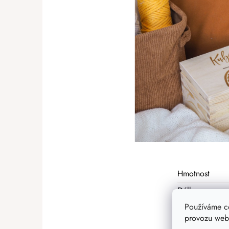
Hmotnost
Délka
Používáme c
Šířka
provozu webu
Materiál