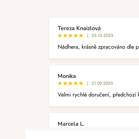
p
i
s
h
o
Tereza Knaizlová
d
|
23.12.2025
n
Nádhera, krásně zpracováno dle po
o
c
e
n
í
Monika
|
21.09.2025
Velmi rychlé doručení, předchozí 
Marcela L.
|
21.03.2025