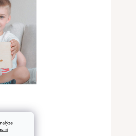
nalýze
mací