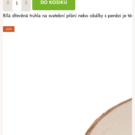
DO KOŠÍKU
Bílá dřevěná truhla na svatební přání nebo obálky s penězi je té
-20%