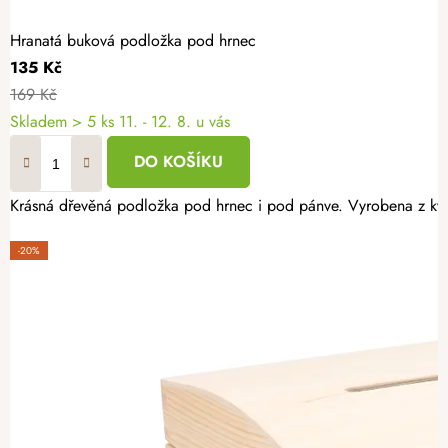
Hranatá buková podložka pod hrnec
135 Kč
169 Kč
Skladem
> 5 ks
11. - 12. 8. u vás
DO KOŠÍKU
Krásná dřevěná podložka pod hrnec i pod pánve. Vyrobena z kva
-20%