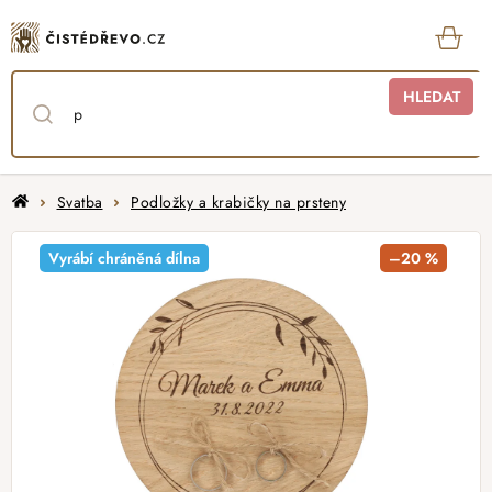
Přejít
na
obsah
KOŠ
HLEDAT
Domů
Svatba
Podložky a krabičky na prsteny
Vyrábí chráněná dílna
–20 %