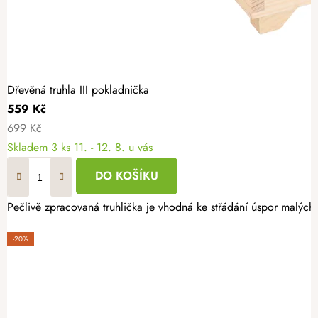
Dřevěná truhla III pokladnička
559 Kč
699 Kč
Skladem
3 ks
11. - 12. 8. u vás
DO KOŠÍKU
Pečlivě zpracovaná truhlička je vhodná ke střádání úspor malých 
-20%