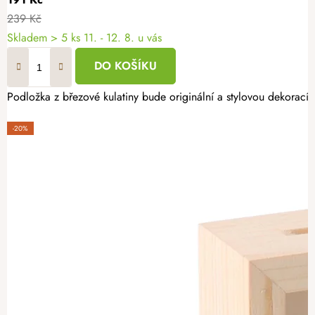
239 Kč
Skladem
> 5 ks
11. - 12. 8. u vás
DO KOŠÍKU
Podložka z březové kulatiny bude originální a stylovou dekorací.
-20%