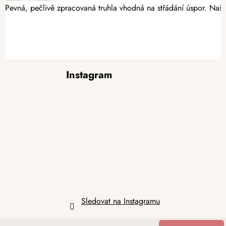
Pevná, pečlivě zpracovaná truhla vhodná na střádání úspor. Našet
Z
Instagram
á
p
a
t
í
Sledovat na Instagramu