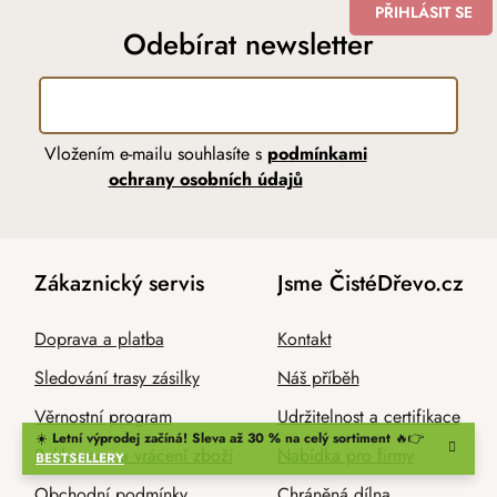
PŘIHLÁSIT SE
Odebírat newsletter
Vložením e-mailu souhlasíte s
podmínkami
ochrany osobních údajů
Zákaznický servis
Jsme ČistéDřevo.cz
Doprava a platba
Kontakt
Sledování trasy zásilky
Náš příběh
Věrnostní program
Udržitelnost a certifikace
☀️
Letní výprodej začíná! Sleva až 30 % na celý sortiment
🔥👉
Reklamace a vrácení zboží
Nabídka pro firmy
BESTSELLERY
Obchodní podmínky
Chráněná dílna