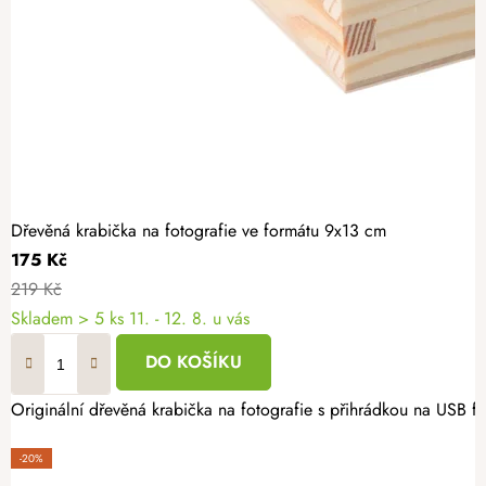
Dřevěná krabička na fotografie ve formátu 9x13 cm
175 Kč
219 Kč
Skladem
> 5 ks
11. - 12. 8. u vás
DO KOŠÍKU
-20%