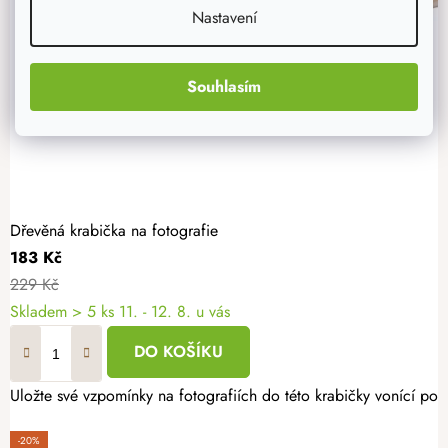
Nastavení
Souhlasím
Dřevěná krabička na fotografie
183 Kč
229 Kč
Skladem
> 5 ks
11. - 12. 8. u vás
DO KOŠÍKU
Uložte své vzpomínky na fotografiích do této krabičky vonící po
-20%