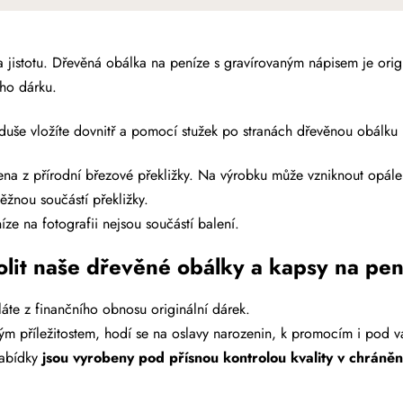
jistotu. Dřevěná obálka na peníze s gravírovaným nápisem je origi
ého dárku.
uše vložíte dovnitř a pomocí stužek po stranách dřevěnou obálku 
na z přírodní březové překližky.
Na výrobku může vzniknout opálen
ěžnou součástí překližky.
ze na fotografii nejsou součástí balení.
olit naše dřevěné obálky a kapsy na pe
te z finančního obnosu originální dárek.
m příležitostem, hodí se na oslavy narozenin, k promocím i pod v
nabídky
jsou vyrobeny
pod přísnou kontrolou kvality v chráněn