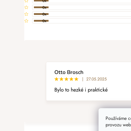
0x
0x
0x
0x
PŘIDAT HODNOCENÍ
V
ý
p
i
s
h
o
Otto Brosch
d
|
27.05.2025
n
Bylo to hezké i praktické
o
c
e
n
í
Používáme c
provozu webu