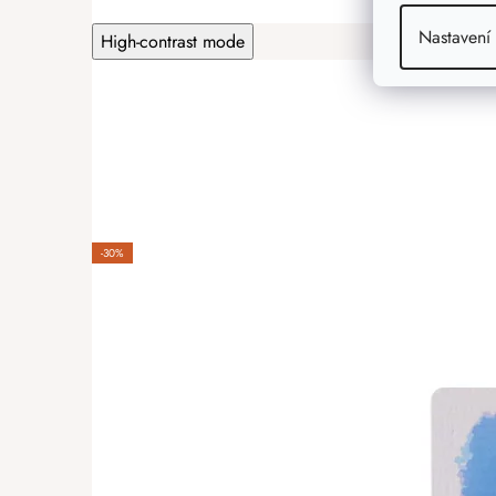
Nastavení
High-contrast mode
-30%