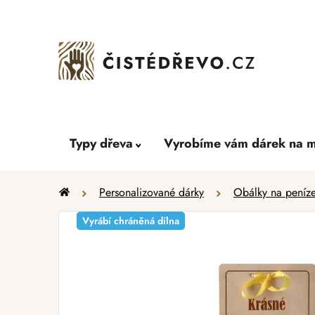
Přejít
na
obsah
Typy dřeva
Vyrobíme vám dárek na m
Domů
Personalizované dárky
Obálky na peníz
Vyrábí chráněná dílna