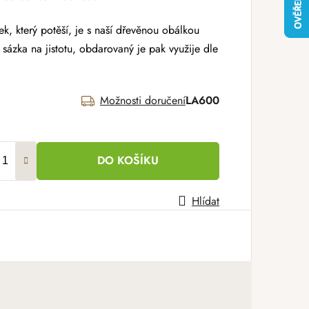
ek, který potěší, je s naší dřevěnou obálkou
sázka na jistotu, obdarovaný je pak využije dle
Možnosti doručení
LA600
DO KOŠÍKU
Hlídat