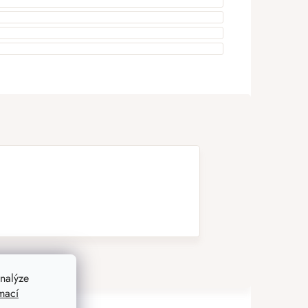
nalýze
mací