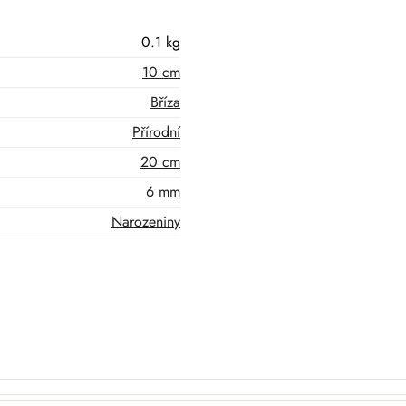
0.1 kg
10 cm
Bříza
Přírodní
20 cm
6 mm
Narozeniny