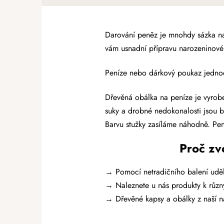
Darování peněz je mnohdy sázka na 
vám usnadní přípravu narozeninov
Peníze nebo dárkový poukaz jednod
Dřevěná obálka na peníze je vyrobe
suky a drobné nedokonalosti jsou b
Barvu stužky zasíláme náhodně. Pení
Proč zv
→ Pomocí netradičního balení udělá
→ Naleznete u nás produkty k různý
→
Dřevěné kapsy a obálky z naší 