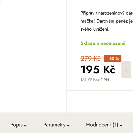
Připravit narozeninový dár
hračka! Darování peněz je 
svého uvážení.
Skladem neomezeně
279 Kč
–30 %
195 Kč
161 Kč bez DPH
Měrná cena:
Popis
Parametry
Hodnocení (1)