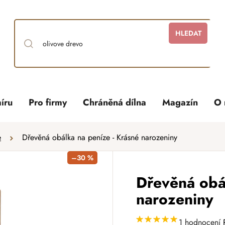
HLEDAT
íru
Pro firmy
Chráněná dílna
Magazín
O 
e
Dřevěná obálka na peníze - Krásné narozeniny
–30 %
Dřevěná obá
narozeniny
1 hodnocení