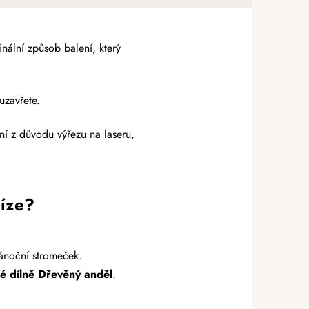
nální způsob balení, který
uzavřete.
í z důvodu výřezu na laseru,
níze?
ánoční stromeček.
é dílně
Dřevěný anděl
.