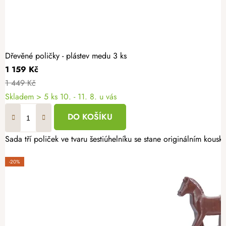
Dřevěné poličky - plástev medu 3 ks
1 159 Kč
1 449 Kč
Skladem
> 5 ks
10. - 11. 8. u vás
DO KOŠÍKU
Sada tří poliček ve tvaru šestiúhelníku se stane originálním kousk
-20%