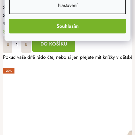
Nastavení
Stojan na knížky 79 cm
879 Kč
1 099 Kč
Souhlasím
Skladem
1 ks
10. - 11. 8. u vás
DO KOŠÍKU
Pokud vaše dítě rádo čte, nebo si jen přejete mít knížky v dětsk
-20%