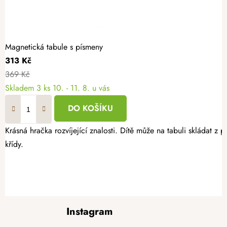
Magnetická tabule s písmeny
313 Kč
369 Kč
Skladem
3 ks
10. - 11. 8. u vás
DO KOŠÍKU
Krásná hračka rozvíjející znalosti. Dítě může na tabuli skládat z 
křídy.
Z
Instagram
á