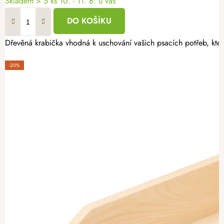
Skladem
> 5 ks
10. - 11. 8. u vás
DO KOŠÍKU
Dřevěná krabička vhodná k uschování vašich psacích potřeb, která
-20%