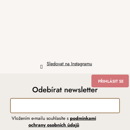
p
a
t
í
Sledovat na Instagramu
PŘIHLÁSIT SE
Odebírat newsletter
Vložením e-mailu souhlasíte s
podmínkami
ochrany osobních údajů