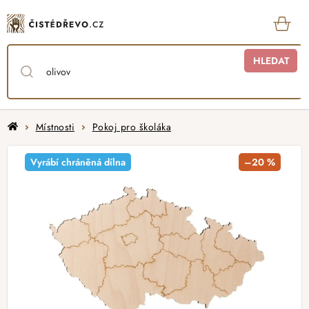
Přejít
na
obsah
KOŠ
HLEDAT
Domů
Místnosti
Pokoj pro školáka
Vyrábí chráněná dílna
–20 %