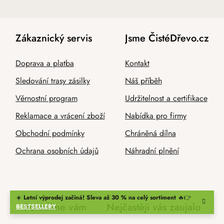
Zákaznický servis
Jsme ČistéDřevo.cz
Doprava a platba
Kontakt
Sledování trasy zásilky
Náš příběh
Věrnostní program
Udržitelnost a certifikace
Reklamace a vrácení zboží
Nabídka pro firmy
Obchodní podmínky
Chráněná dílna
Ochrana osobních údajů
Náhradní plnění
☀️
Letní výprodej začíná! Sleva až 30 % na celý sortiment
🔥👉
Poradíme vám
Nejčastěji vás zaujalo
BESTSELLERY