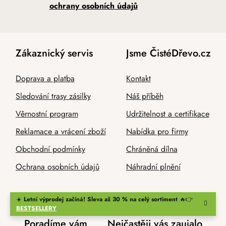
ochrany osobních údajů
Zákaznický servis
Jsme ČistéDřevo.cz
Doprava a platba
Kontakt
Sledování trasy zásilky
Náš příběh
Věrnostní program
Udržitelnost a certifikace
Reklamace a vrácení zboží
Nabídka pro firmy
Obchodní podmínky
Chráněná dílna
Ochrana osobních údajů
Náhradní plnění
☀️
Letní výprodej začíná! Sleva až 30 % na celý sortiment
🔥👉
BESTSELLERY
Poradíme vám
Nejčastěji vás zaujalo