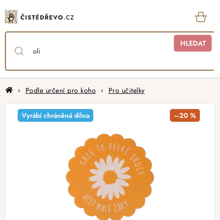
Přejít
na
obsah
KOŠ
HLEDAT
Domů
Podle určení pro koho
Pro učitelky
Vyrábí chráněná dílna
–20 %