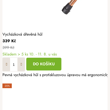
Vycházková dřevěná hůl
339 Kč
399 Kč
Skladem
> 5 ks
10. - 11. 8. u vás
DO KOŠÍKU
Pevná vycházková hůl s protiskluzovou úpravou má ergonomicky 
-20%