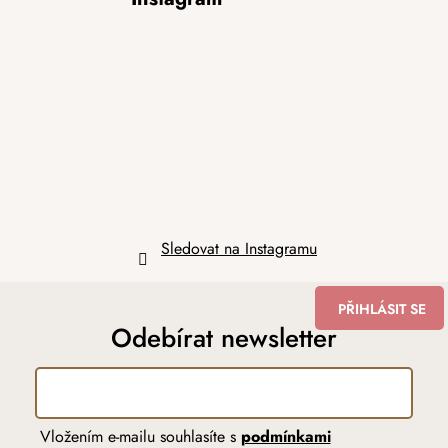
á
p
a
t
í
Sledovat na Instagramu
PŘIHLÁSIT SE
Odebírat newsletter
Vložením e-mailu souhlasíte s
podmínkami