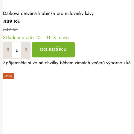
Dárková dřevěná krabička pro milovníky kávy
439 Kč
549 Kč
Skladem
> 5 ks
10. - 11. 8. u vás
DO KOŠÍKU
Zpříjemněte si volné chvilky během zimních večerů výbornou káv
-20%