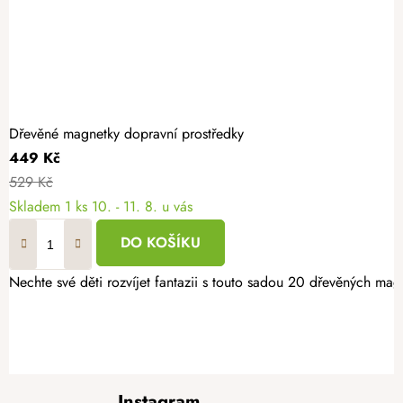
Dřevěné magnetky dopravní prostředky
449 Kč
529 Kč
Skladem
1 ks
10. - 11. 8. u vás
DO KOŠÍKU
Nechte své děti rozvíjet fantazii s touto sadou 20 dřevěných ma
Z
Instagram