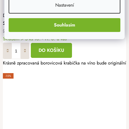
Nastavení
Dřevěná krabička IV na víno
239 Kč
Souhlasím
299 Kč
Skladem
> 5 ks
10. - 11. 8. u vás
DO KOŠÍKU
Krásně zpracovaná borovicová krabička na víno bude originálním d
-15%