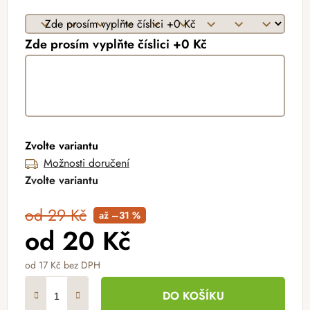
Zde prosím vyplňte číslici +0 Kč
Zvolte variantu
Možnosti doručení
Zvolte variantu
od 29 Kč
až –31 %
od
20 Kč
od
17 Kč
bez DPH
Měrná cena:
DO KOŠÍKU