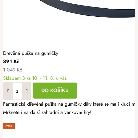
Dřevěná puška na gumičky
891 Kč
1 049 Kč
Skladem
3 ks
10. - 11. 8. u vás
DO KOŠÍKU
Fantastická dřevěná puška na gumičky díky které se malí kluci mů
Mrkněte i na další zahradní a venkovní hry!
-20%