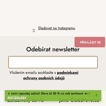
Sledovat na Instagramu
PŘIHLÁSIT SE
Odebírat newsletter
Vložením e-mailu souhlasíte s
podmínkami
ochrany osobních údajů
☀️
Letní výprodej začíná! Sleva až 30 % na celý sortiment
🔥👉
BESTSELLERY
Zákaznický servis
Jsme ČistéDřevo.cz