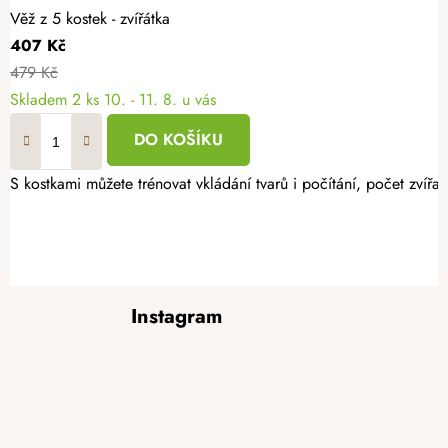
Věž z 5 kostek - zvířátka
407 Kč
479 Kč
Skladem
2 ks
10. - 11. 8. u vás
DO KOŠÍKU
S kostkami můžete trénovat vkládání tvarů i počítání, počet zvířat n
Z
Instagram
á
p
a
t
í