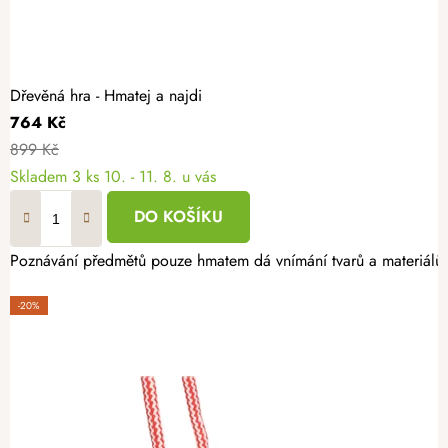
Dřevěná hra - Hmatej a najdi
764 Kč
899 Kč
Skladem
3 ks
10. - 11. 8. u vás
DO KOŠÍKU
Poznávání předmětů pouze hmatem dá vnímání tvarů a materiálů úpl
-20%