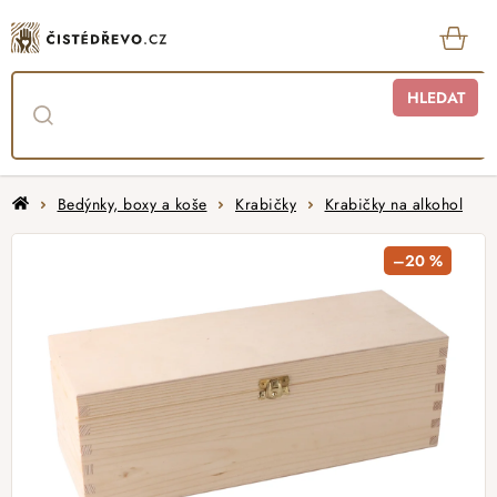
Přejít
na
obsah
KOŠ
HLEDAT
Domů
Bedýnky, boxy a koše
Krabičky
Krabičky na alkohol
–20 %