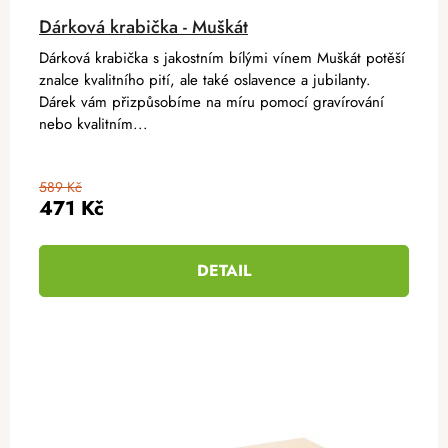
Dárková krabička - Muškát
Dárková krabička s jakostním bílými vínem Muškát potěší
znalce kvalitního pití, ale také oslavence a jubilanty.
Dárek vám přizpůsobíme na míru pomocí gravírování
nebo kvalitním...
589 Kč
471 Kč
DETAIL