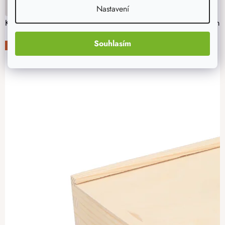
DO KOŠÍKU
Nastavení
Kvalitně zpracovaná borovicová krabička na vína bude stylovým dá
Souhlasím
-20%