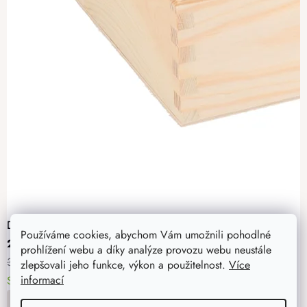
Dřevěná krabička na 2 vína XI
Používáme cookies, abychom Vám umožnili pohodlné
271 Kč
prohlížení webu a díky analýze provozu webu neustále
339 Kč
zlepšovali jeho funkce, výkon a použitelnost.
Více
informací
Skladem
> 5 ks
10. - 11. 8. u vás