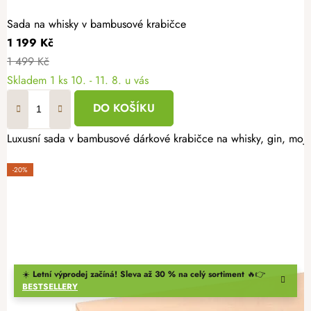
Sada na whisky v bambusové krabičce
1 199 Kč
1 499 Kč
Skladem
1 ks
10. - 11. 8. u vás
DO KOŠÍKU
Luxusní sada v bambusové dárkové krabičce na whisky, gin, moji
-20%
☀️
Letní výprodej začíná! Sleva až 30 % na celý sortiment
🔥👉
BESTSELLERY