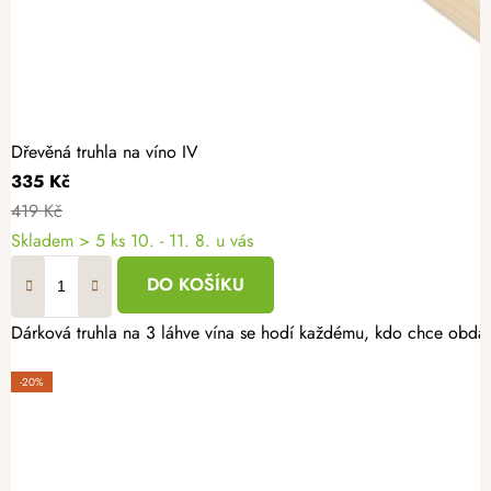
Dřevěná truhla na víno IV
335 Kč
419 Kč
Skladem
> 5 ks
10. - 11. 8. u vás
DO KOŠÍKU
Dárková truhla na 3 láhve vína se hodí každému, kdo chce obdarova
-20%