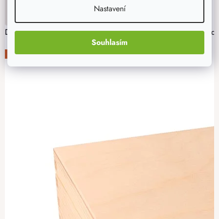
Nastavení
DO KOŠÍKU
Dřevěná krabička vyrobená na přání Vás, zákazníků, přesně padn
Souhlasím
-20%