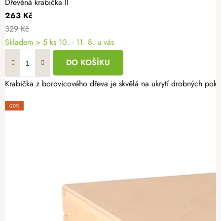
Dřevěná krabička II
263 Kč
329 Kč
Skladem
> 5 ks
10. - 11. 8. u vás
DO KOŠÍKU
Krabička z borovicového dřeva je skvělá na ukrytí drobných poklad
-20%