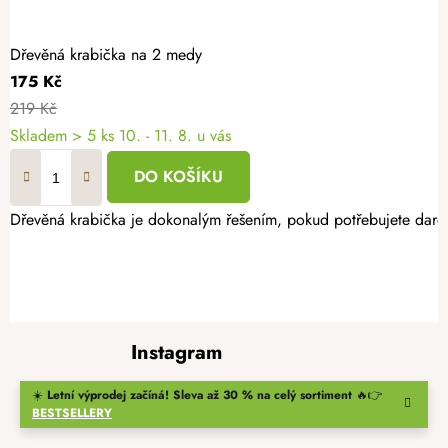
Dřevěná krabička na 2 medy
175 Kč
219 Kč
Skladem
> 5 ks
10. - 11. 8. u vás
DO KOŠÍKU
Dřevěná krabička je dokonalým řešením, pokud potřebujete darov
Z
Instagram
á
p
☀️
Letní výprodej začíná! Sleva až 30 % na celý sortiment
🔥👉
a
BESTSELLERY
t