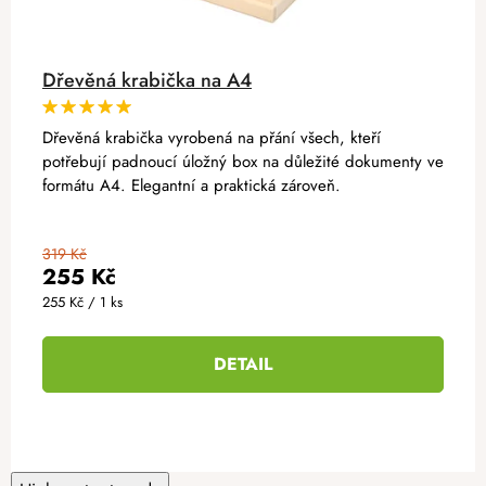
Dřevěná krabička na A4
Dřevěná krabička vyrobená na přání všech, kteří
potřebují padnoucí úložný box na důležité dokumenty ve
formátu A4. Elegantní a praktická zároveň.
319 Kč
255 Kč
Měrná
255 Kč / 1 ks
cena:
DETAIL