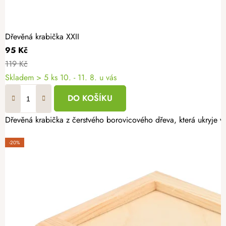
Dřevěná krabička XXII
95 Kč
119 Kč
Skladem
> 5 ks
10. - 11. 8. u vás
DO KOŠÍKU
Dřevěná krabička z čerstvého borovicového dřeva, která ukryje v
-20%