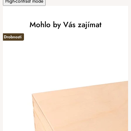
High-contrast mode
Mohlo by Vás zajímat
Drobnosti
Drobnosti
-20%