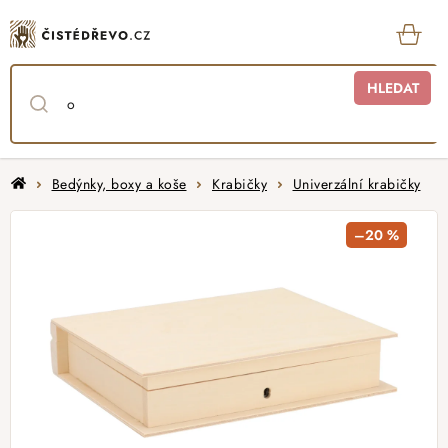
Přejít
na
obsah
KOŠ
HLEDAT
Domů
Bedýnky, boxy a koše
Krabičky
Univerzální krabičky
–20 %