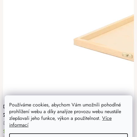
Používáme cookies, abychom Vám umožnili pohodlné
Dřevěná krabička na dokumenty
prohlížení webu a díky analýze provozu webu neustále
295 Kč
zlepšovali jeho funkce, výkon a použitelnost.
Více
369 Kč
informací
Skladem
> 5 ks
10. - 11. 8. u vás