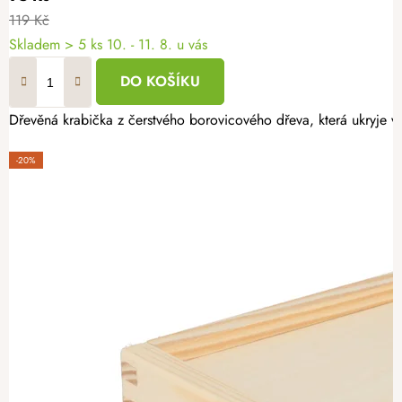
119 Kč
Skladem
> 5 ks
10. - 11. 8. u vás
DO KOŠÍKU
Dřevěná krabička z čerstvého borovicového dřeva, která ukryje v
-20%