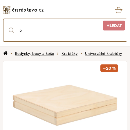
Přejít
na
obsah
KOŠ
HLEDAT
Domů
Bedýnky, boxy a koše
Krabičky
Univerzální krabičky
–20 %