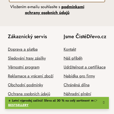
Vložením e-mailu souhlasíte s
podmínkami
ochrany osobních údajů
Zákaznický servis
Jsme ČistéDřevo.cz
Doprava a platba
Kontakt
Sledování trasy zásilky
Náš příběh
Věrnostní program
Udržitelnost a certifikace
Reklamace a vrácení zboží
Nabídka pro firmy
Obchodní podmínky
Chráněná dílna
Ochrana osobních údajů
Náhradní plnění
☀️
Letní výprodej začíná! Sleva až 30 % na celý sortiment
🔥👉
BESTSELLERY