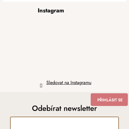
Z
Instagram
á
p
a
t
í
Sledovat na Instagramu
PŘIHLÁSIT SE
Odebírat newsletter