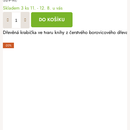
329 Kč
Skladem
3 ks
11. - 12. 8. u vás
DO KOŠÍKU
Dřevěná krabička ve tvaru knihy z čerstvého borovicového dřeva, 
-20%