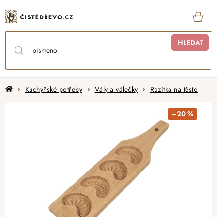
Přejít
na
obsah
KOŠ
HLEDAT
Domů
Kuchyňské potřeby
Vály a válečky
Razítka na těsto
–20 %