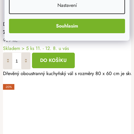
Nastavení
Dřevěný vál 80 x 60 cm (oboustranný)
Souhlasím
743 Kč
929 Kč
Skladem
> 5 ks
11. - 12. 8. u vás
DO KOŠÍKU
Dřevěný oboustranný kuchyňský vál s rozměry 80 x 60 cm je skvě
-20%