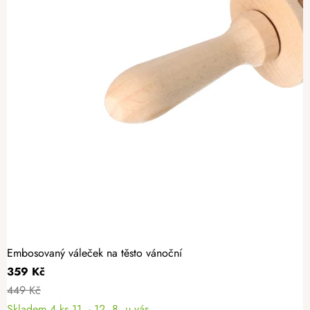
Embosovaný váleček na těsto vánoční
359 Kč
449 Kč
Skladem
4 ks
11. - 12. 8. u vás