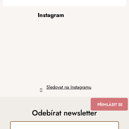
Z
Instagram
á
p
a
t
í
Sledovat na Instagramu
PŘIHLÁSIT SE
Odebírat newsletter