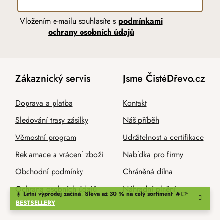
Vložením e-mailu souhlasíte s
podmínkami
ochrany osobních údajů
Zákaznický servis
Jsme ČistéDřevo.cz
Doprava a platba
Kontakt
Sledování trasy zásilky
Náš příběh
Věrnostní program
Udržitelnost a certifikace
Reklamace a vrácení zboží
Nabídka pro firmy
Obchodní podmínky
Chráněná dílna
Ochrana osobních údajů
Náhradní plnění
☀️
Letní výprodej začíná! Sleva až 30 % na celý sortiment
🔥👉
BESTSELLERY