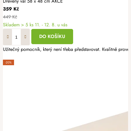
Dřevěný vál 58 x 48 cm AKCE
359 Kč
449 Kč
Skladem
> 5 ks
11. - 12. 8. u vás
DO KOŠÍKU
Užitečný pomocník, který není třeba představovat. Kvalitně prov
-20%