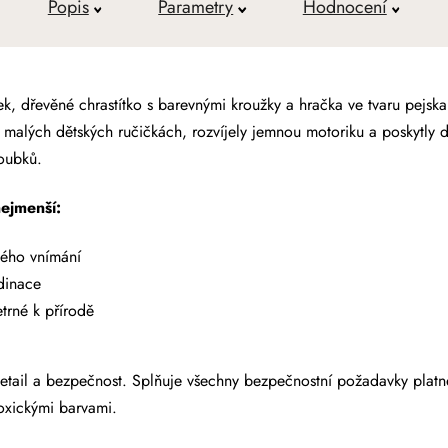
Popis
Parametry
Hodnocení
sek, dřevěné chrastítko s barevnými kroužky a hračka ve tvaru pejska
 malých dětských ručičkách, rozvíjely jemnou motoriku a poskytly 
zoubků.
ejmenší:
vého vnímání
dinace
trné k přírodě
etail a bezpečnost. Splňuje všechny bezpečnostní požadavky platn
oxickými barvami.