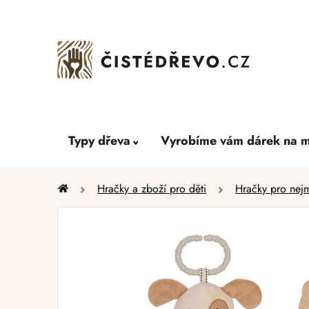
Přejít
na
obsah
Typy dřeva
Vyrobíme vám dárek na m
Domů
Hračky a zboží pro děti
Hračky pro nej