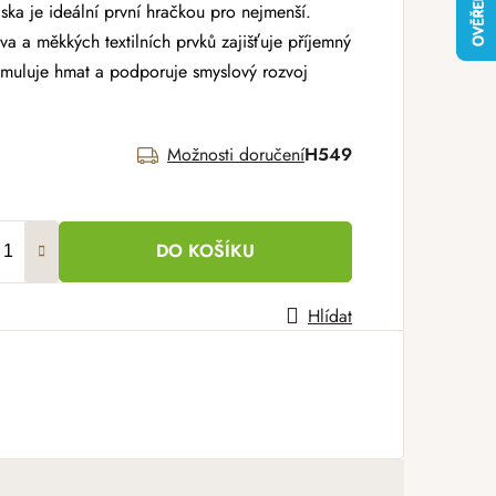
ska je ideální první hračkou pro nejmenší.
a a měkkých textilních prvků zajišťuje příjemný
stimuluje hmat a podporuje smyslový rozvoj
Možnosti doručení
H549
DO KOŠÍKU
Hlídat