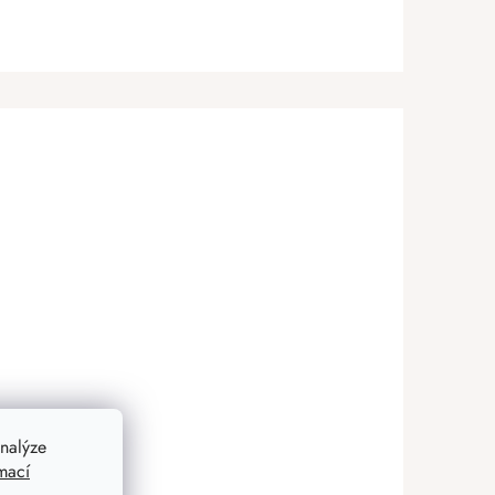
nalýze
mací