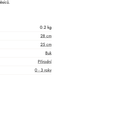
ěsíců.
0.2 kg
28 cm
25 cm
Buk
Přírodní
0 - 3 roky