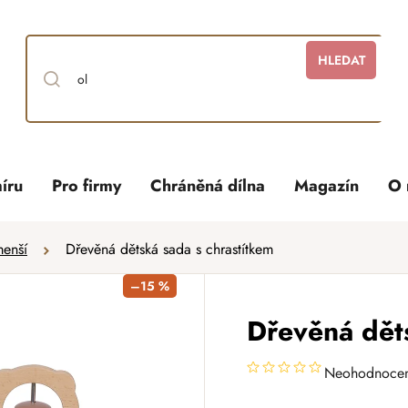
HLEDAT
íru
Pro firmy
Chráněná dílna
Magazín
O 
menší
Dřevěná dětská sada s chrastítkem
–15 %
Dřevěná děts
Neohodnoce