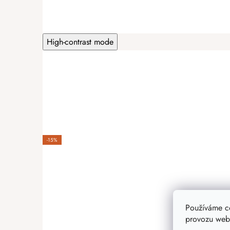
PŘIDAT HODNOCENÍ
High-contrast mode
-15%
Používáme c
provozu webu