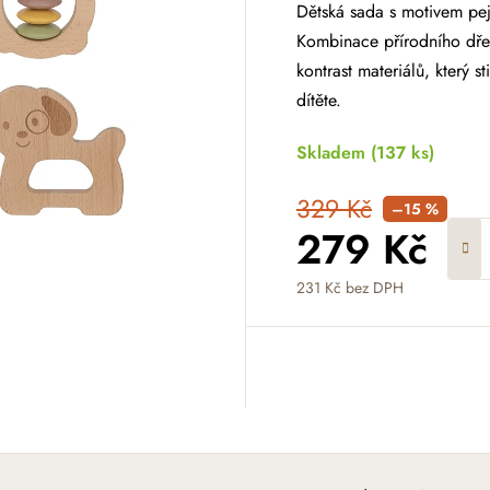
Dětská sada s motivem pej
Kombinace přírodního dřev
kontrast materiálů, který 
dítěte.
Skladem
(137 ks)
329 Kč
–15 %
279 Kč
231 Kč bez DPH
Měrná cena: