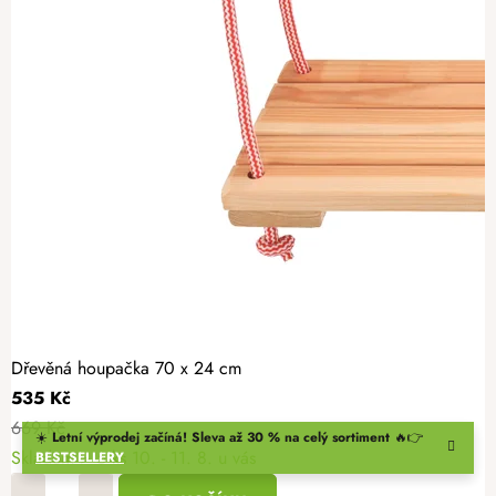
Dřevěná houpačka 70 x 24 cm
535 Kč
669 Kč
☀️
Letní výprodej začíná! Sleva až 30 % na celý sortiment
🔥👉
Skladem
> 5 ks
10. - 11. 8. u vás
BESTSELLERY