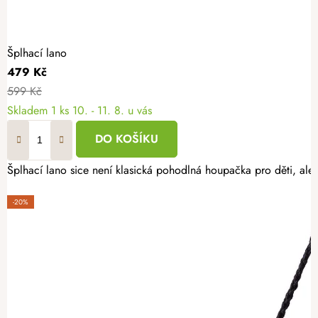
Šplhací lano
479 Kč
599 Kč
Skladem
1 ks
10. - 11. 8. u vás
DO KOŠÍKU
Šplhací lano sice není klasická pohodlná houpačka pro děti, ale 
-20%