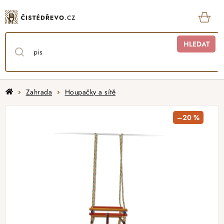
Přejít
na
obsah
KOŠ
HLEDAT
Domů
Zahrada
Houpačky a sítě
–20 %