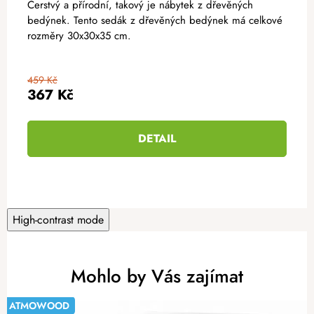
Čerstvý a přírodní, takový je nábytek z dřevěných
bedýnek. Tento sedák z dřevěných bedýnek má celkové
rozměry 30x30x35 cm.
459 Kč
367 Kč
DETAIL
High-contrast mode
Mohlo by Vás zajímat
ATMOWOOD
-20%