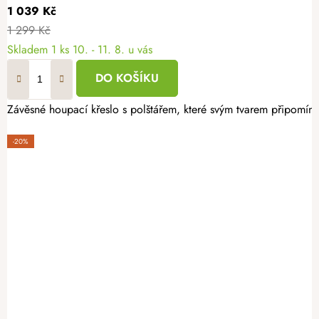
1 039 Kč
1 299 Kč
Skladem
1 ks
10. - 11. 8. u vás
DO KOŠÍKU
Závěsné houpací křeslo s polštářem, které svým tvarem připomíná č
-20%