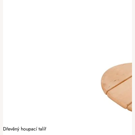
Dřevěný houpací talíř