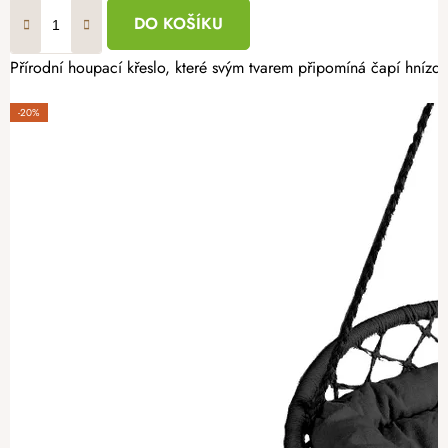
DO KOŠÍKU
Přírodní houpací křeslo, které svým tvarem připomíná čapí hnízdo,
-20%