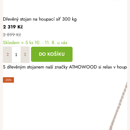
Dřevěný stojan na houpací síť 300 kg
2 319 Kč
2 899 Kč
Skladem
> 5 ks
10. - 11. 8. u vás
DO KOŠÍKU
S dřevěným stojanem naší značky ATMOWOOD si relax v houpací sí
-20%