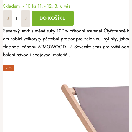
Skladem > 10 ks
11. - 12. 8. u vás
DO KOŠÍKU
Severský smrk s méně suky 100% přírodní materiál Čtyřstranně hoblovaný masiv Dopřejte si radost z vlastní úrody a vytvořte si zahrádku přesně podle svých představ. Dřevěný vyvýšený záhon 160 × 100 × 60
cm nabízí velkorysý pěstební prostor pro zeleninu, bylinky, jahody
vlastnosti záhonu ATMOWOOD ✓ Severský smrk pro vyšší odolnost.
balení návod i spojovací materiál.
-20%