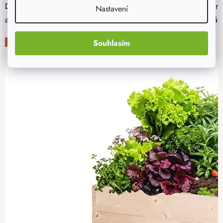
Dřevěné plotovky jsou tradičním materiálem pro výrobu oplocení
Nastavení
aktuálních skladových zásob dřeva. Nejbližší naskladnění očekáv
Souhlasím
-20%