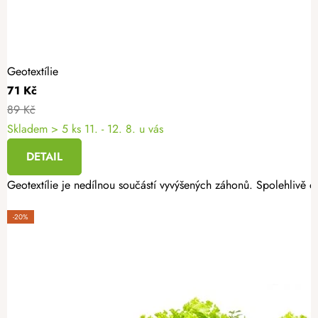
Geotextílie
71 Kč
89 Kč
Skladem
> 5 ks
11. - 12. 8. u vás
DETAIL
Geotextílie je nedílnou součástí vyvýšených záhonů. Spolehlivě oc
-20%