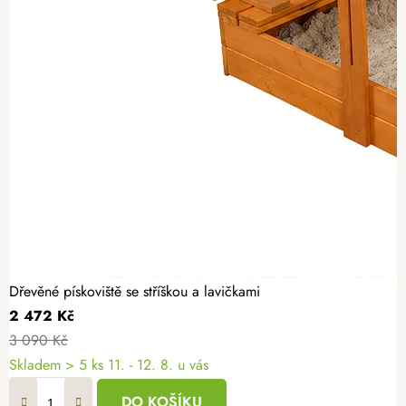
Dřevěné pískoviště se stříškou a lavičkami
2 472 Kč
3 090 Kč
Skladem
> 5 ks
11. - 12. 8. u vás
DO KOŠÍKU