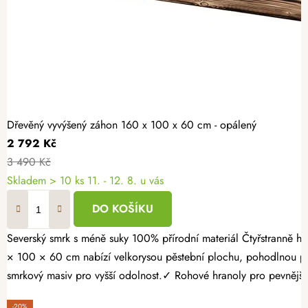
Dřevěný vyvýšený záhon 160 x 100 x 60 cm - opálený
2 792 Kč
3 490 Kč
Skladem > 10 ks
11. - 12. 8. u vás
DO KOŠÍKU
Severský smrk s méně suky 100% přírodní materiál Čtyřstranně hoblovaný masiv Proměňte svou zahradu v místo plné čerstvé zeleniny, voňavých bylinek a sladkých jahod. Opálený dřevěný vyvýšený záhon 160
× 100 × 60 cm nabízí velkorysou pěstební plochu, pohodlnou pr
smrkový masiv pro vyšší odolnost.✓ Rohové hranoly pro pevnější k
-20%