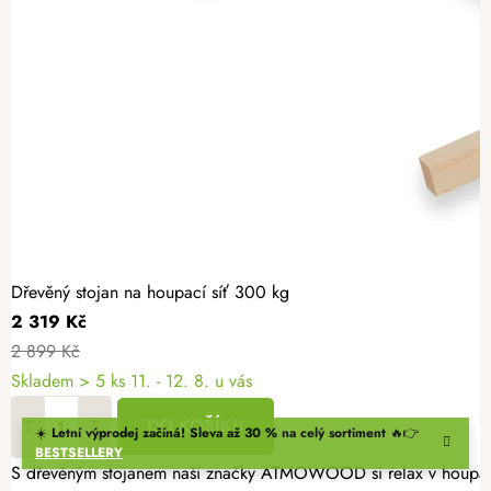
Dřevěný stojan na houpací síť 300 kg
2 319 Kč
2 899 Kč
Skladem
> 5 ks
11. - 12. 8. u vás
DO KOŠÍKU
☀️
Letní výprodej začíná! Sleva až 30 % na celý sortiment
🔥👉
BESTSELLERY
S dřevěným stojanem naší značky ATMOWOOD si relax v houpací sí