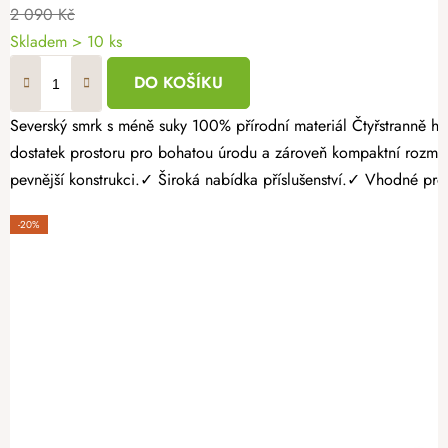
2 090 Kč
Skladem > 10 ks
DO KOŠÍKU
Severský smrk s méně suky 100% přírodní materiál Čtyřstranně hoblovaný masiv Pěstujte vlastní zeleninu, bylinky nebo jahody jednoduše a s radostí. Dřevěný vyvýšený záhon 120 × 60 × 60 cm nabízí
dostatek prostoru pro bohatou úrodu a zároveň kompaktní rozmě
pevnější konstrukci.✓ Široká nabídka příslušenství.✓ Vhodné pro p
-20%