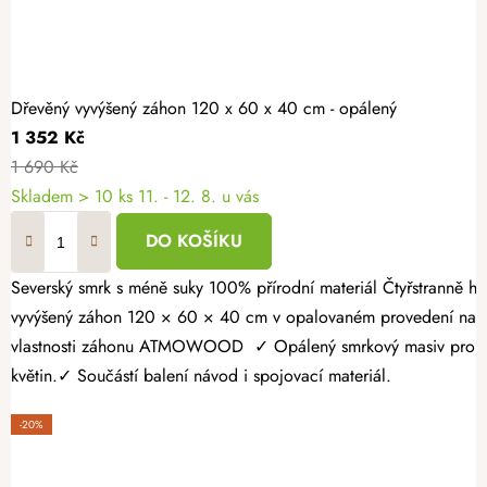
Dřevěný vyvýšený záhon 120 x 60 x 40 cm - opálený
1 352 Kč
1 690 Kč
Skladem > 10 ks
11. - 12. 8. u vás
DO KOŠÍKU
Severský smrk s méně suky 100% přírodní materiál Čtyřstranně hoblovaný masiv Vypěstujte si čerstvé bylinky, zeleninu nebo jahody v záhonu, který spojuje přírodní vzhled s dlouhou životností. Dřevěný
vyvýšený záhon 120 × 60 × 40 cm v opalovaném provedení nabízí
vlastnosti záhonu ATMOWOOD ✓ Opálený smrkový masiv pro vyšší 
květin.✓ Součástí balení návod i spojovací materiál.
-20%