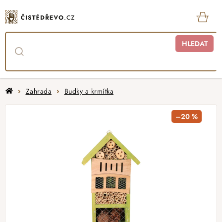
Přejít
na
obsah
KOŠ
HLEDAT
Domů
Zahrada
Budky a krmítka
–20 %