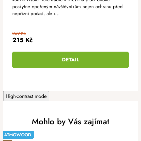
poskytne opeřeným návštěvníkům nejen ochranu před
nepřízní počasí, ale i...
269 Kč
215 Kč
DETAIL
High-contrast mode
Mohlo by Vás zajímat
ATMOWOOD
ATMOWOOD
Tip
ATMOWOOD
ATMOWOOD
ATMOWOOD
ATMOWOOD
ATMOWOOD
ATMOWOOD
ATMOWOOD
-14%