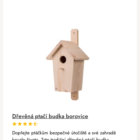
Dřevěná ptačí budka borovice
Dopřejte ptáčkům bezpečné útočiště a své zahradě
kouzlo života. Tato tradiční dřevěná ptačí budka