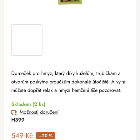
Domeček pro hmyz, který díky kuželům, trubičkám a
otvorům poskytne broučkům dokonalé útočiště. A vy si
můžete dopřát relax a hmyzí hemžení tiše pozorovat.
Skladem
(2 ks)
Možnosti doručení
H399
549 Kč
–20 %