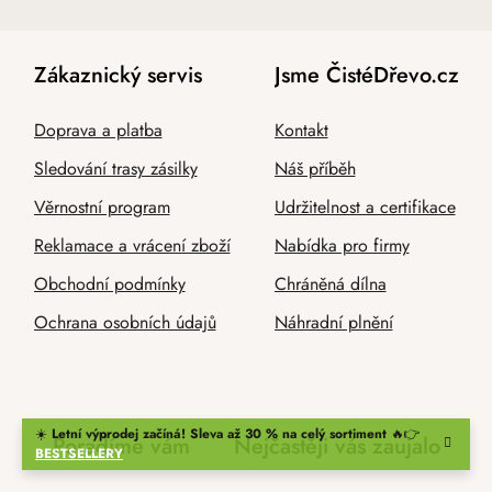
Zákaznický servis
Jsme ČistéDřevo.cz
Doprava a platba
Kontakt
Sledování trasy zásilky
Náš příběh
Věrnostní program
Udržitelnost a certifikace
Reklamace a vrácení zboží
Nabídka pro firmy
Obchodní podmínky
Chráněná dílna
Ochrana osobních údajů
Náhradní plnění
☀️
Letní výprodej začíná! Sleva až 30 % na celý sortiment
🔥👉
Poradíme vám
Nejčastěji vás zaujalo
BESTSELLERY