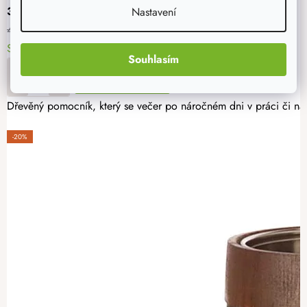
359 Kč
Nastavení
449 Kč
Skladem
> 5 ks
11. - 12. 8. u vás
Souhlasím
DO KOŠÍKU
Dřevěný pomocník, který se večer po náročném dni v práci či na vý
-20%