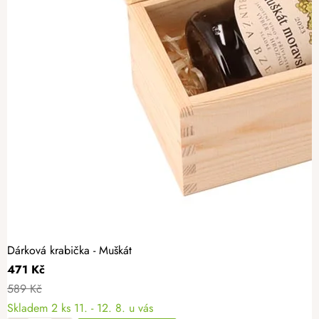
Dárková krabička - Muškát
471 Kč
589 Kč
Skladem
2 ks
11. - 12. 8. u vás