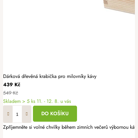
Dárková dřevěná krabička pro milovníky kávy
439 Kč
549 Kč
Skladem
> 5 ks
11. - 12. 8. u vás
DO KOŠÍKU
Zpříjemněte si volné chvilky během zimních večerů výbornou káv