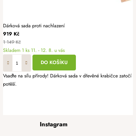
Dárková sada proti nachlazení
919 Kč
1 149 Kč
Skladem
1 ks
11. - 12. 8. u vás
DO KOŠÍKU
Vsaďte na sílu přírody! Dárková sada v dřevěné krabičce zatočí 
potěší.
Z
Instagram
á
p