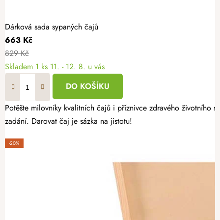
Dárková sada sypaných čajů
663 Kč
829 Kč
Skladem
1 ks
11. - 12. 8. u vás
DO KOŠÍKU
Potěšte milovníky kvalitních čajů i příznivce zdravého životníh
zadání. Darovat čaj je sázka na jistotu!
-20%