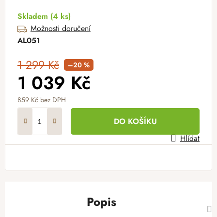
Skladem
(4 ks)
Možnosti doručení
AL051
1 299 Kč
–20 %
1 039 Kč
859 Kč
bez DPH
Měrná cena:
DO KOŠÍKU
Hlídat
Popis