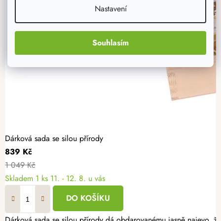
Nastavení
Souhlasím
Dárková sada se silou přírody
839 Kč
1 049 Kč
Skladem
1 ks
11. - 12. 8. u vás
DO KOŠÍKU
Dárková sada se silou přírody dá obdarovanému jasně najevo, že 