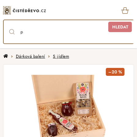
Přejít
na
obsah
KOŠ
HLEDAT
Domů
Dárková balení
S jídlem
–20 %