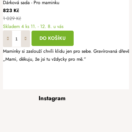
Dárková sada - Pro maminku
823 Kč
1 029 Kč
Skladem
4 ks
11. - 12. 8. u vás
DO KOŠÍKU
Maminky si zaslouží chvíli klidu jen pro sebe. Gravírovaná dřevě
„Mami, děkuju, že jsi tu vždycky pro mě.“
Z
Instagram
á
p
a
t
í