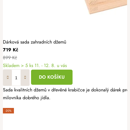
Dárková sada zahradních džemů
719 Kč
899 Kč
Skladem
> 5 ks
11. - 12. 8. u vás
DO KOŠÍKU
Sada kvalitních džemů v dřevěné krabičce je dokonalý dárek pro 
milovníka dobrého jídla.
-20%