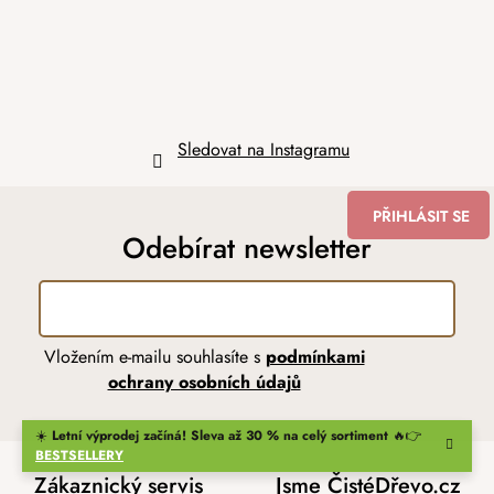
Sledovat na Instagramu
PŘIHLÁSIT SE
Odebírat newsletter
Vložením e-mailu souhlasíte s
podmínkami
ochrany osobních údajů
☀️
Letní výprodej začíná! Sleva až 30 % na celý sortiment
🔥👉
BESTSELLERY
Zákaznický servis
Jsme ČistéDřevo.cz