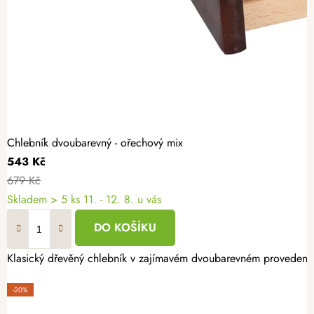
Chlebník dvoubarevný - ořechový mix
543 Kč
679 Kč
Skladem
> 5 ks
11. - 12. 8. u vás
DO KOŠÍKU
Klasický dřevěný chlebník v zajímavém dvoubarevném provedení 
-20%