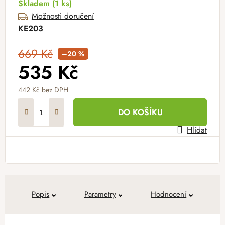
Skladem
(1 ks)
Možnosti doručení
KE203
669 Kč
–20 %
535 Kč
442 Kč
bez DPH
Měrná cena:
DO KOŠÍKU
Hlídat
Popis
Parametry
Hodnocení