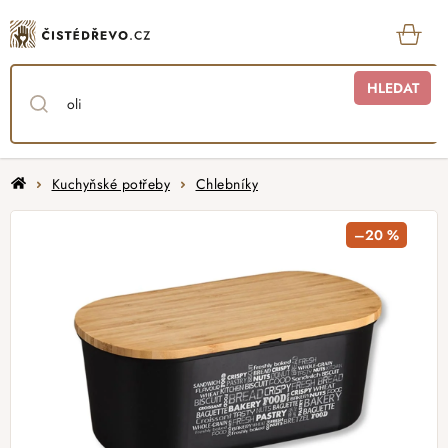
Přejít
na
obsah
KOŠ
HLEDAT
Domů
Kuchyňské potřeby
Chlebníky
–20 %