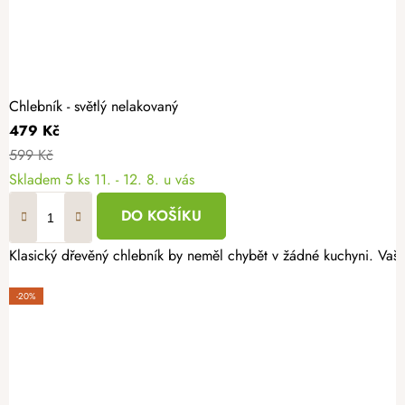
Chlebník - světlý nelakovaný
479 Kč
599 Kč
Skladem
5 ks
11. - 12. 8. u vás
DO KOŠÍKU
Klasický dřevěný chlebník by neměl chybět v žádné kuchyni. Vaš
-20%