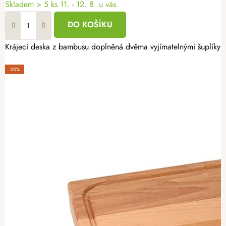
Skladem
> 5 ks
11. - 12. 8. u vás
DO KOŠÍKU
Krájecí deska z bambusu doplněná dvěma vyjímatelnými šuplíky V
-20%