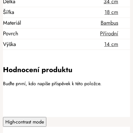
Délka
34 cm
Šířka
18 cm
Materiál
Bambus
Povrch
Přírodní
Výška
14 cm
Hodnocení produktu
Buďte první, kdo napíše příspěvek k této položce.
PŘIDAT HODNOCENÍ
High-contrast mode