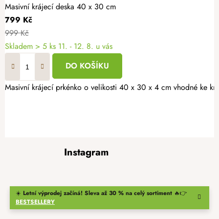
Masivní krájecí deska 40 x 30 cm
799 Kč
999 Kč
Skladem
> 5 ks
11. - 12. 8. u vás
DO KOŠÍKU
Masivní krájecí prkénko o velikosti 40 x 30 x 4 cm vhodné ke krá
Z
Instagram
á
p
a
t
☀️
Letní výprodej začíná! Sleva až 30 % na celý sortiment
🔥👉
BESTSELLERY
í