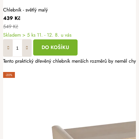
Chlebník - světlý malý
439 Kč
549 Kč
Skladem
> 5 ks
11. - 12. 8. u vás
DO KOŠÍKU
Tento praktický dřevěný chlebník menších rozměrů by neměl chyb
-20%