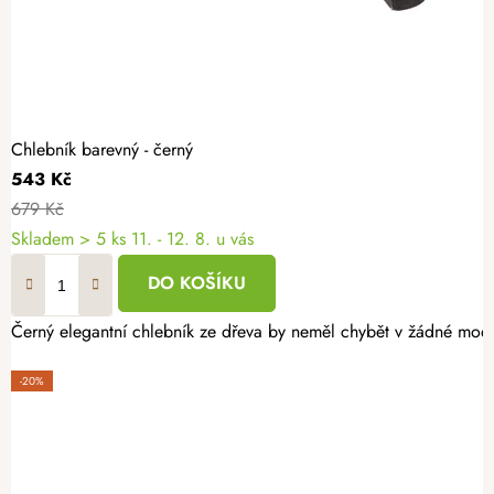
Chlebník barevný - černý
543 Kč
679 Kč
Skladem
> 5 ks
11. - 12. 8. u vás
DO KOŠÍKU
Černý elegantní chlebník ze dřeva by neměl chybět v žádné mode
-20%