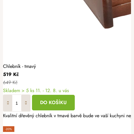
Chlebník - tmavý
519 Kč
649 Kč
Skladem
> 5 ks
11. - 12. 8. u vás
DO KOŠÍKU
Kvalitní dřevěný chlebník v tmavé barvě bude ve vaší kuchyni n
-20%