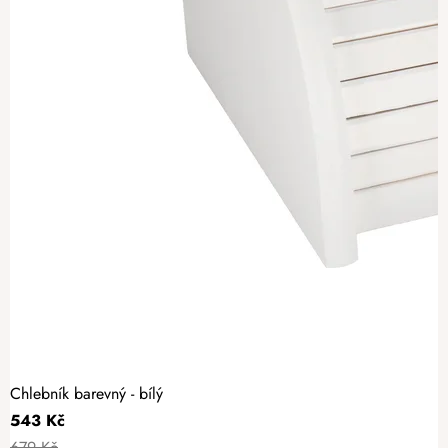
Chlebník barevný - bílý
543 Kč
679 Kč