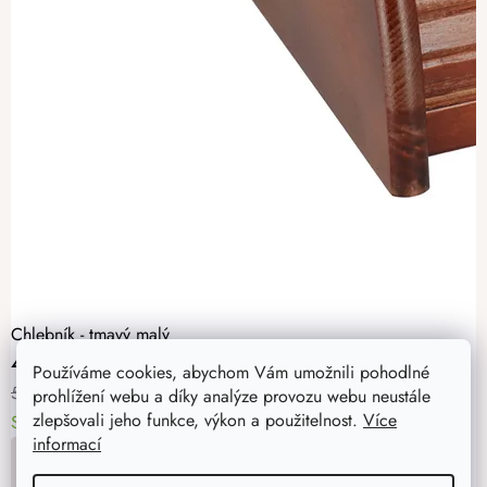
Chlebník - tmavý malý
439 Kč
Používáme cookies, abychom Vám umožnili pohodlné
549 Kč
prohlížení webu a díky analýze provozu webu neustále
zlepšovali jeho funkce, výkon a použitelnost.
Více
Skladem
> 5 ks
11. - 12. 8. u vás
informací
DO KOŠÍKU