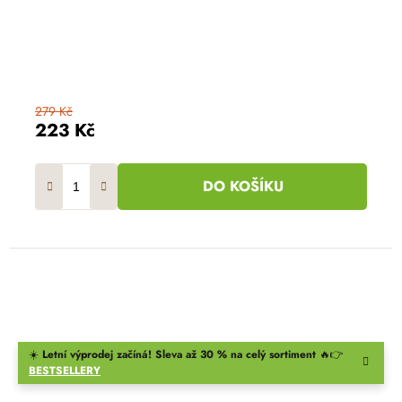
279 Kč
223 Kč
DO KOŠÍKU
☀️
Letní výprodej začíná! Sleva až 30 % na celý sortiment
🔥👉
BESTSELLERY