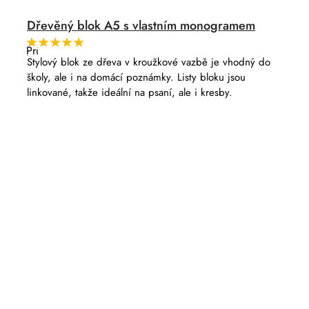
Dřevěný blok A5 s vlastním monogramem
Průměrné
hodnocení
Stylový blok ze dřeva v kroužkové vazbě je vhodný do
produktu
školy, ale i na domácí poznámky. Listy bloku jsou
je
5,0
linkované, takže ideální na psaní, ale i kresby.
z
5
hvězdiček.