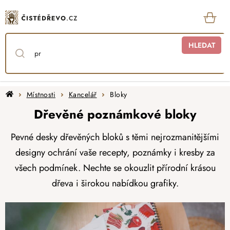
Přejít
na
obsah
KOŠ
HLEDAT
Domů
Místnosti
Kancelář
Bloky
Dřevěné poznámkové bloky
Pevné desky dřevěných bloků s těmi nejrozmanitějšími
designy ochrání vaše recepty, poznámky i kresby za
všech podmínek. Nechte se okouzlit přírodní krásou
dřeva i širokou nabídkou grafiky.