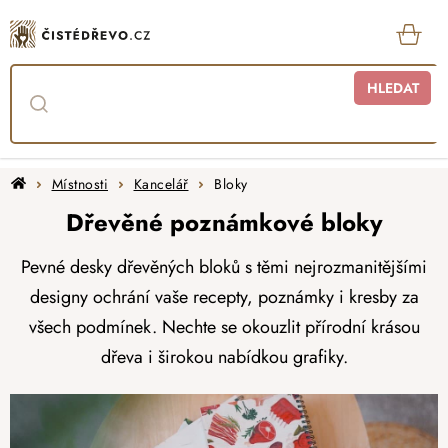
Přejít
na
obsah
KOŠ
HLEDAT
Domů
Místnosti
Kancelář
Bloky
Dřevěné poznámkové bloky
Pevné desky dřevěných bloků s těmi nejrozmanitějšími
designy ochrání vaše recepty, poznámky i kresby za
všech podmínek. Nechte se okouzlit přírodní krásou
dřeva i širokou nabídkou grafiky.