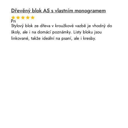
Dřevěný blok A5 s vlastním monogramem
Průměrné
hodnocení
Stylový blok ze dřeva v kroužkové vazbě je vhodný do
produktu
školy, ale i na domácí poznámky. Listy bloku jsou
je
5,0
linkované, takže ideální na psaní, ale i kresby.
z
5
hvězdiček.