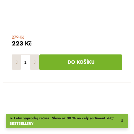
279 Kč
223 Kč
DO KOŠÍKU
☀️
Letní výprodej začíná! Sleva až 30 % na celý sortiment
🔥👉
BESTSELLERY