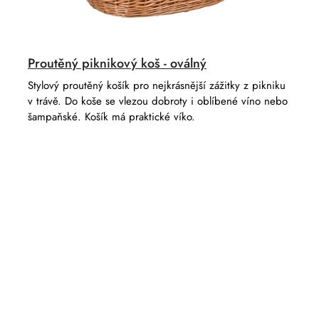
Proutěný piknikový koš - oválný
Stylový proutěný košík pro nejkrásnější zážitky z pikniku
v trávě. Do koše se vlezou dobroty i oblíbené víno nebo
šampaňské. Košík má praktické víko.