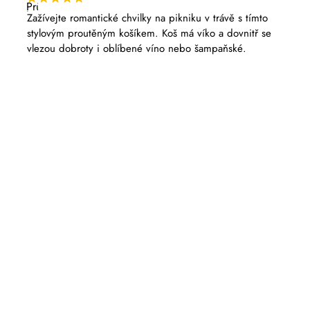
Průměrné
hodnocení
Zažívejte romantické chvilky na pikniku v trávě s tímto
produktu
stylovým proutěným košíkem. Koš má víko a dovnitř se
je
5,0
vlezou dobroty i oblíbené víno nebo šampaňské.
z
5
hvězdiček.