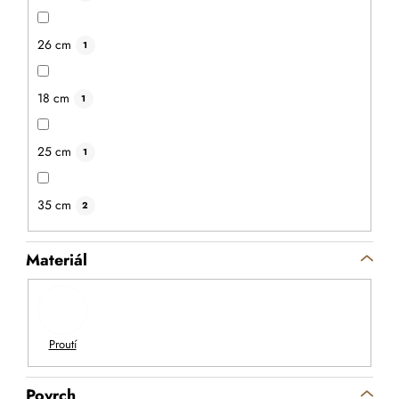
26 cm
1
18 cm
1
25 cm
1
35 cm
2
Materiál
Povrch