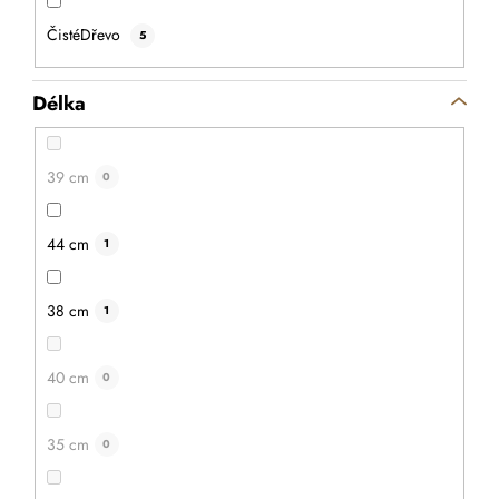
hvězdiček.
ČistéDřevo
5
Délka
39 cm
0
44 cm
1
38 cm
1
40 cm
0
35 cm
0