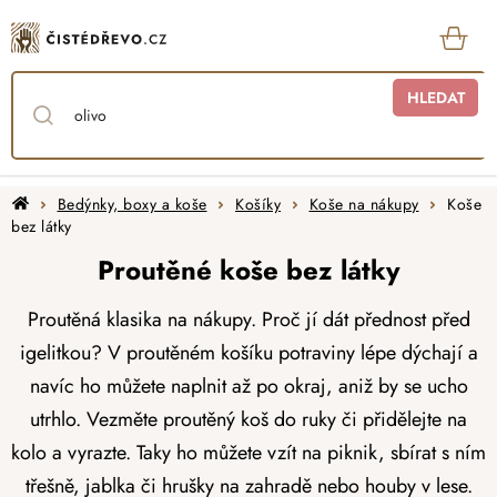
Přejít
na
obsah
KOŠ
HLEDAT
Domů
Bedýnky, boxy a koše
Košíky
Koše na nákupy
Koše
bez látky
Proutěné koše bez látky
Proutěná klasika na nákupy. Proč jí dát přednost před
igelitkou? V proutěném košíku potraviny lépe dýchají a
navíc ho můžete naplnit až po okraj, aniž by se ucho
utrhlo. Vezměte proutěný koš do ruky či přidělejte na
kolo a vyrazte. Taky ho můžete vzít na piknik, sbírat s ním
třešně, jablka či hrušky
na zahradě nebo houby v lese.