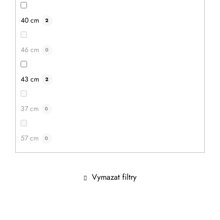
40 cm
2
46 cm
0
43 cm
2
37 cm
0
57 cm
0
Vymazat filtry