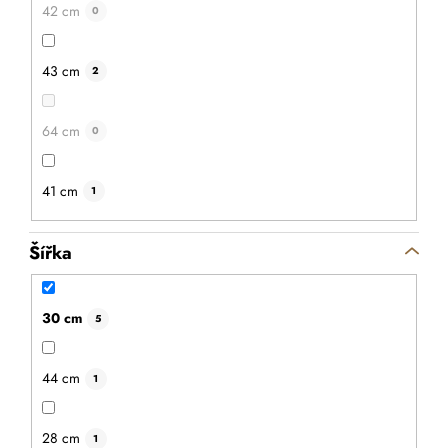
42 cm
0
43 cm
2
64 cm
0
41 cm
1
Šířka
30 cm
5
44 cm
1
28 cm
1