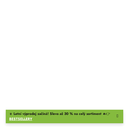
☀️
Letní výprodej začíná! Sleva až 30 % na celý sortiment
🔥👉
BESTSELLERY