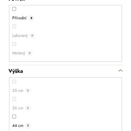
Přírodní
5
Lakovaný
0
Mořený
0
Výška
35 cm
0
36 cm
0
44 cm
1