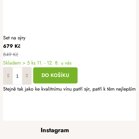
Set na sýry
679 Kč
849 Kč
Skladem
> 5 ks
11. - 12. 8. u vás
DO KOŠÍKU
Stejně tak jako ke kvalitnímu vínu patří sýr, patří k těm nejlepším
Z
Instagram
á