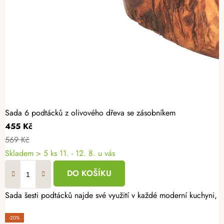
Sada 6 podtácků z olivového dřeva se zásobníkem
455 Kč
569 Kč
Skladem
> 5 ks
11. - 12. 8. u vás
DO KOŠÍKU
Sada šesti podtácků najde své využití v každé moderní kuchyni, j
-20%