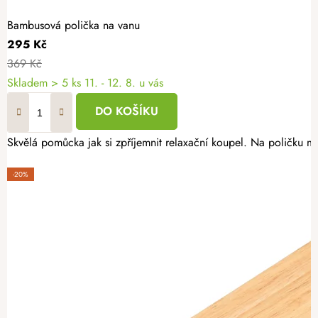
Bambusová polička na vanu
295 Kč
369 Kč
Skladem
> 5 ks
11. - 12. 8. u vás
DO KOŠÍKU
Skvělá pomůcka jak si zpříjemnit relaxační koupel. Na poličku m
-20%