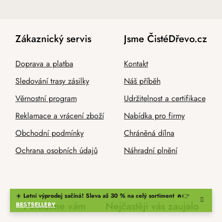
Zákaznický servis
Jsme ČistéDřevo.cz
Doprava a platba
Kontakt
Sledování trasy zásilky
Náš příběh
Věrnostní program
Udržitelnost a certifikace
Reklamace a vrácení zboží
Nabídka pro firmy
Obchodní podmínky
Chráněná dílna
Ochrana osobních údajů
Náhradní plnění
☀️
Letní výprodej začíná! Sleva až 30 % na celý sortiment
🔥👉
Poradíme vám
Nejčastěji vás zaujalo
BESTSELLERY