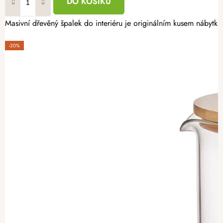
DO KOŠÍKU
Masivní dřevěný špalek do interiéru je originálním kusem nábytku, k
-20%