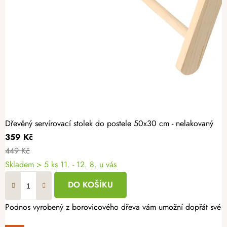
Dřevěný servírovací stolek do postele 50x30 cm - nelakovaný
359 Kč
449 Kč
Skladem
> 5 ks
11. - 12. 8. u vás
DO KOŠÍKU
Podnos vyrobený z borovicového dřeva vám umožní dopřát své d