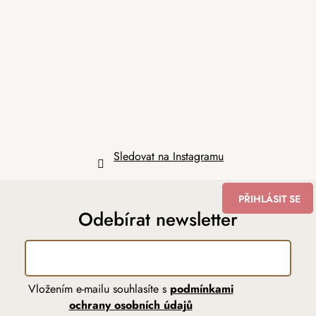
p
a
t
í
Sledovat na Instagramu
PŘIHLÁSIT SE
Odebírat newsletter
Vložením e-mailu souhlasíte s
podmínkami
ochrany osobních údajů