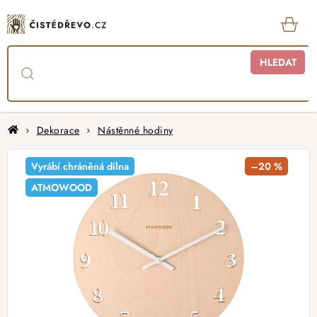
Přejít
na
obsah
KOŠ
HLEDAT
Domů
Dekorace
Nástěnné hodiny
Vyrábí chráněná dílna
–20 %
ATMOWOOD