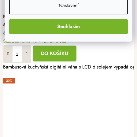
Nastavení
Kuchyňská digitální bambusová váha - 5 kg
527 Kč
Souhlasím
659 Kč
Skladem
3 ks
11. - 12. 8. u vás
DO KOŠÍKU
Bambusová kuchyňská digitální váha s LCD displejem vypadá op
-20%