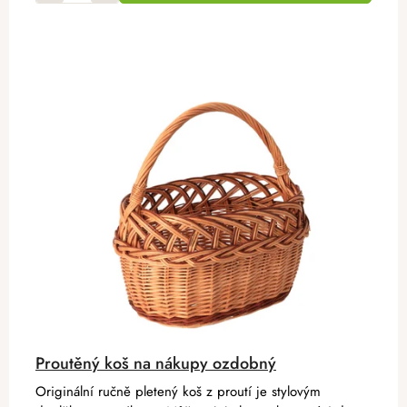
Proutěný koš na nákupy ozdobný
Originální ručně pletený koš z proutí je stylovým