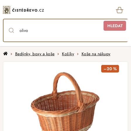
Přejít
na
obsah
KOŠ
HLEDAT
Domů
Bedýnky, boxy a koše
Košíky
Koše na nákupy
–20 %