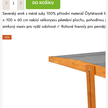
DO KOŠÍKU
Severský smrk s méně suky 100% přírodní materiál Čtyřstranně hoblovaný masiv Proměňte svou zahradu v místo plné čerstvé zeleniny, voňavých bylinek a sladkých jahod. Opálený dřevěný vyvýšený záhon 160
× 100 × 60 cm nabízí velkorysou pěstební plochu, pohodlnou pr
smrkový masiv pro vyšší odolnost.✓ Rohové hranoly pro pevnější k
-20%