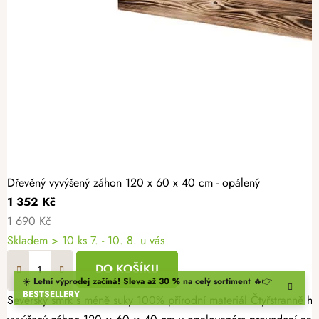
Dřevěný vyvýšený záhon 120 x 60 x 40 cm - opálený
1 352 Kč
1 690 Kč
Skladem > 10 ks
7. - 10. 8. u vás
DO KOŠÍKU
☀️
Letní výprodej začíná! Sleva až 30 % na celý sortiment
🔥👉
BESTSELLERY
Severský smrk s méně suky 100% přírodní materiál Čtyřstranně hoblovaný masiv Vypěstujte si čerstvé bylinky, zeleninu nebo jahody v záhonu, který spojuje přírodní vzhled s dlouhou životností. Dřevěný