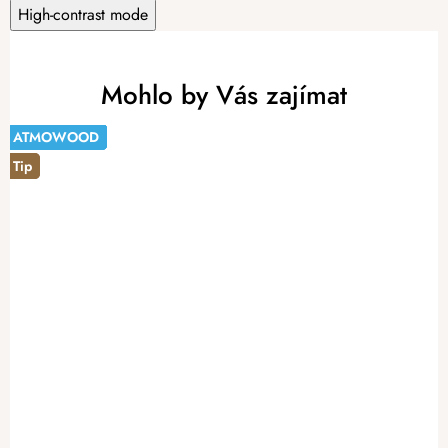
High-contrast mode
Mohlo by Vás zajímat
ATMOWOOD
ATMOWOOD
Tip
ATMOWOOD
ATMOWOOD
ATMOWOOD
ATMOWOOD
ATMOWOOD
ATMOWOOD
ATMOWOOD
-14%
Tip
Tip