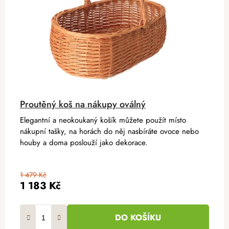
Proutěný koš na nákupy oválný
Elegantní a neokoukaný košík můžete použít místo
nákupní tašky, na horách do něj nasbíráte ovoce nebo
houby a doma poslouží jako dekorace.
1 479 Kč
1 183 Kč
DO KOŠÍKU