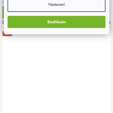
Skladem
Nastavení
DETAIL
Souhlasím
Dřevěné plotovky jsou tradičním materiálem pro výrobu oplocení. 
-16%