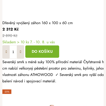
Dřevěný vyvýšený záhon 160 x 100 x 60 cm
2 312 Kč
2 890 Kč
Skladem > 10 ks
7. - 10. 8. u vás
DO KOŠÍKU
Severský smrk s méně suky 100% přírodní materiál Čtyřstranně hoblovaný masiv Dopřejte si radost z vlastní úrody a vytvořte si zahrádku přesně podle svých představ. Dřevěný vyvýšený záhon 160 × 100 × 60
cm nabízí velkorysý pěstební prostor pro zeleninu, bylinky, jahody
vlastnosti záhonu ATMOWOOD ✓ Severský smrk pro vyšší odolnost.
balení návod i spojovací materiál.
-20%