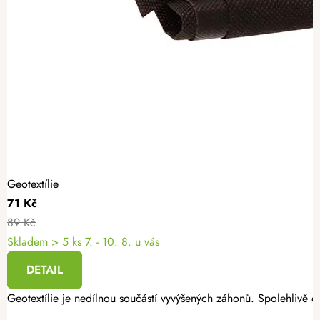
Geotextílie
71 Kč
89 Kč
Skladem
> 5 ks
7. - 10. 8. u vás
DETAIL
Geotextílie je nedílnou součástí vyvýšených záhonů. Spolehlivě oc