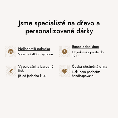
Ihned odesíláme
Nejbohatší nabídka
Objednávky přijaté do
Více než 4000 výrobků
12:00
Vypalování a barevný
Česká chráněná dílna
tisk
Nákupem podpoříte
Již od jednoho kusu
handicapované