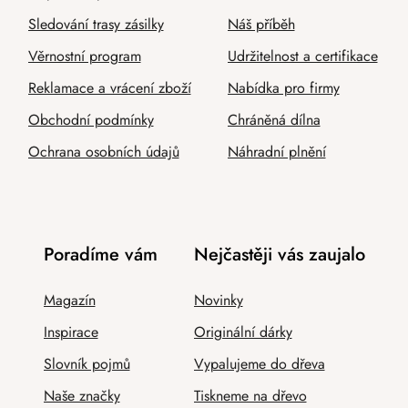
Sledování trasy zásilky
Náš příběh
Věrnostní program
Udržitelnost a certifikace
Reklamace a vrácení zboží
Nabídka pro firmy
Obchodní podmínky
Chráněná dílna
Ochrana osobních údajů
Náhradní plnění
Poradíme vám
Nejčastěji vás zaujalo
Magazín
Novinky
Inspirace
Originální dárky
Slovník pojmů
Vypalujeme do dřeva
Naše značky
Tiskneme na dřevo