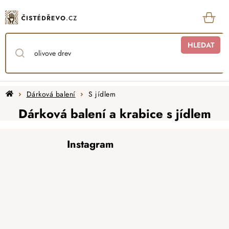
Přejít
na
obsah
KOŠ
HLEDAT
Domů
Dárková balení
S jídlem
Dárková balení a krabice s jídlem
Z
Instagram
á
p
a
t
í