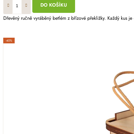
DO KOŠÍKU
Dřevěný ručně vyráběný betlém z břízové překližky. Každý kus je o
-40%