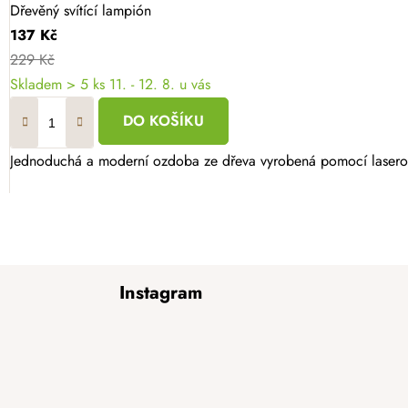
Dřevěný svítící lampión
137 Kč
229 Kč
Skladem
> 5 ks
11. - 12. 8. u vás
DO KOŠÍKU
Jednoduchá a moderní ozdoba ze dřeva vyrobená pomocí laserovéh
Z
Instagram
á
p
a
t
í