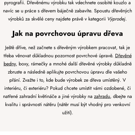
pyrografii. Dřevěnému výrobku tak vdechnete osobité kouzlo a
navíc se u práce s dřevem báječně zabavíte. Spoustu dřevěných
výrobků za skvělé ceny najdete právě v kategorii
Výprodej
.
Jak na povrchovou úpravu dřeva
Ještě dříve, než začnete s dřevěným výrobkem pracovat, tak je
třeba věnovat důkladnou pozornost povrchové úpravě.
Dřevěné
bedny
, boxy, rámečky a mnohé další dřevěné výrobky důkladně
zbruste a následně aplikujte povrchovou úpravu dle vašeho
přání. Zvažte i to, kde bude výrobek ze dřeva umístěný. V
interiéru, či exteriéru? Pokud chcete umístit vámi ozdobené, či
natřené zahradní květináče a jiné výrobky na
zahradu
, dbejte na
kvalitu i správnosti nátěru (nátěr musí být vhodný pro venkovní
užití).