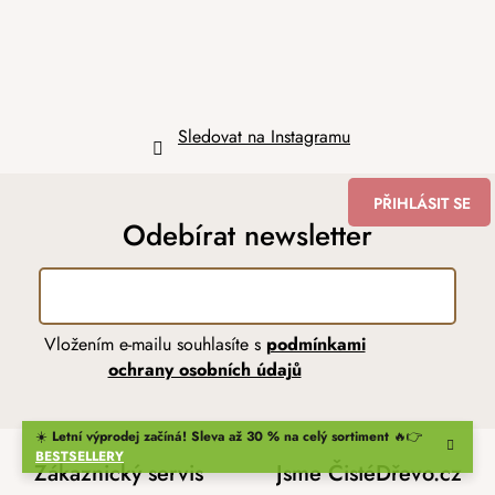
Sledovat na Instagramu
PŘIHLÁSIT SE
Odebírat newsletter
Vložením e-mailu souhlasíte s
podmínkami
ochrany osobních údajů
☀️
Letní výprodej začíná! Sleva až 30 % na celý sortiment
🔥👉
BESTSELLERY
Zákaznický servis
Jsme ČistéDřevo.cz