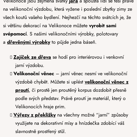
Velikonoce jsou zejména svátky
jara
a spousta lidí se těší právě
na velikonoční výzdobu, která vyžene i poslední zbytky zimy ze
všech koutů vašeho bydlení. Nejhezčí na těchto svátcích je, že
si většinu dekorací na Velikonoce můžete
vyrobit sami
svépomocí
. S našimi velikonočními výrobky, polotovary
a
dřevěnými výrobky
to půjde jedna báseň.
Zajíček ze dřeva
se hodí pro interiérovou i venkovní
jarní výzdobu.
Velikonoční věnec
– jarní věnec nesmí ve velikonoční
výzdobě chybět. Můžete si uplést
velikonoční věnec z
proutí
, či prostě jen proutěný korpus dozdobit přesně
podle svých představ. Právě proutí je materiál, který o
Velikonocích hraje prim.
Výřezy z překližky
na všechny možné “jarní” způsoby
využijete na dekorativní mísy a hnízdečka zdobící váš
slavnostně prostřený stůl.