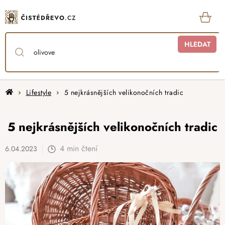
Přejít
na
obsah
KOŠ
HLEDAT
Domů
Lifestyle
5 nejkrásnějších velikonočních tradic
5 nejkrásnějších velikonočních tradic
4 min čtení
6.04.2023