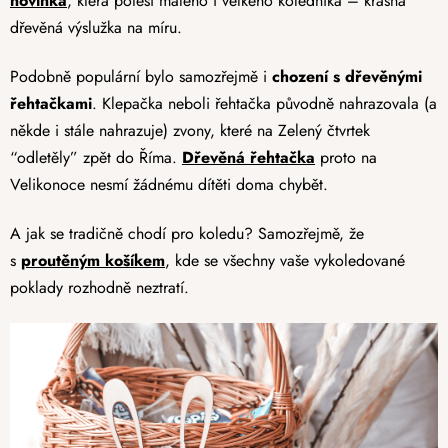
novinka
, která potěší malého i velkého koledníka – krásná
dřevěná výslužka na míru.
Podobně populární bylo samozřejmě i
chození s dřevěnými
řehtačkami
. Klepačka neboli řehtačka původně nahrazovala (a
někde i stále nahrazuje) zvony, které na Zelený čtvrtek
“odletěly” zpět do Říma.
Dřevěná řehtačka
proto na
Velikonoce nesmí žádnému dítěti doma chybět.
A jak se tradičně chodí pro koledu? Samozřejmě, že
s
proutěným košíkem
, kde se všechny vaše vykoledované
poklady rozhodně neztratí.