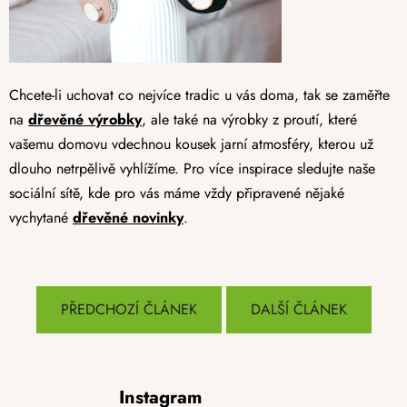
Chcete-li uchovat co nejvíce tradic u vás doma, tak se zaměřte
na
dřevěné výrobky
, ale také na výrobky z proutí, které
vašemu domovu vdechnou kousek jarní atmosféry, kterou už
dlouho netrpělivě vyhlížíme. Pro více inspirace sledujte naše
sociální sítě, kde pro vás máme vždy připravené nějaké
vychytané
dřevěné novinky
.
PŘEDCHOZÍ ČLÁNEK
DALŠÍ ČLÁNEK
Z
Instagram
á