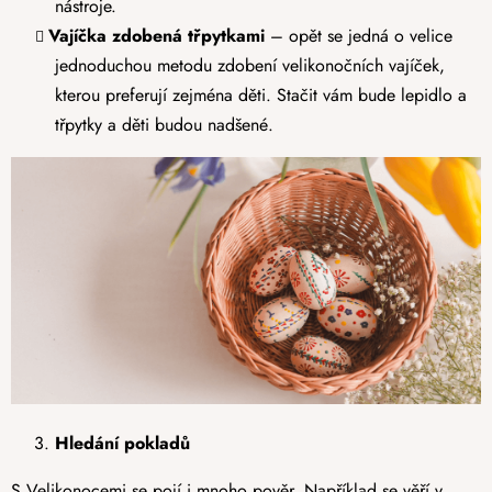
nástroje.
Vajíčka zdobená třpytkami
– opět se jedná o velice
jednoduchou metodu zdobení velikonočních vajíček,
kterou preferují zejména děti. Stačit vám bude lepidlo a
třpytky a děti budou nadšené.
Hledání pokladů
S Velikonocemi se pojí i mnoho pověr. Například se věří v