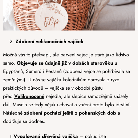
Zdobení velikonočních vajíček
Možná vás to překvapí, ale barvení vajec je staré jako lidstvo
samo.
Objevuje se údajně již v dobách starověku
u
Egypťanů, Sumerů i Peršanů (zdobená vejce se pohřbívala se
zemřelými). U nás se vajíčka koledníkům darovala z ryze
praktických důvodů – vajíčka se v období půstu
před
Velikonocemi
nejedla, ale slepice samozřejmě snášely
dál. Musela se tedy nějak uchovat a vaření proto bylo ideální.
Následné
zdobení pochází ještě z pohanských dob
a
dodržuje se dodnes.
Vypalovaná dřevěná vajíčka
– pokud jste