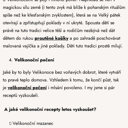
magickou sílu země (i tento zvyk má blíže k pohanským rituálům
spíše než ke křesťanským zvyklostem), která se na Velký pátek
otevírají a zpřístupňují poklady v ní ukryté. Spousta dětí se
právě na tuto tradici velice těší a rodičům nezbývá než dát
dětem do rukou
proutěné košíky
a po zahradě poschovávat
malovaná vajíčka a jiné poklady. Děti tuto tradici prostě milují.
Velikonoční pečení
Jaké by to byly Velikonoce bez voňavých dobrot, které vytváří
to pravé teplo domova. Vzhledem k tomu, že končí půst, tak
je
velikonoční pečení
i mlsání povoleno. I my jsme si pár
receptů vyzkoušeli.
A jaké velikonoční recepty letos vyzkoušet?
Velikonoční mazanec