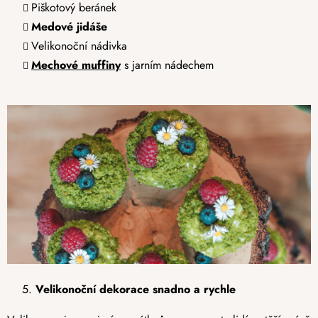
Piškotový beránek
Medové jidáše
Velikonoční nádivka
Mechové muffiny
s jarním nádechem
Velikonoční dekorace snadno a rychle