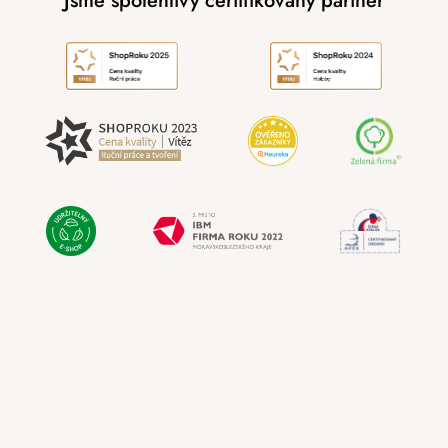
Jsme spolehlivý certifikovaný partner