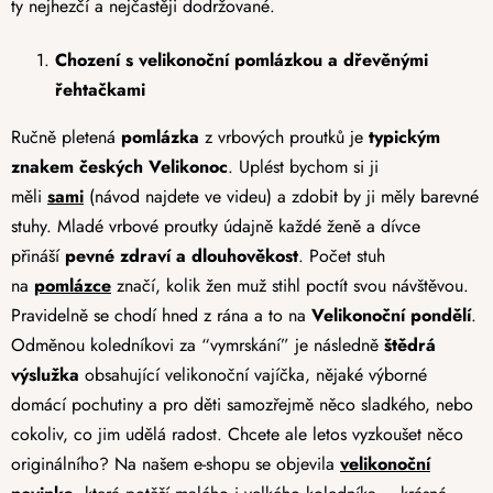
ty nejhezčí a nejčastěji dodržované.
Chození s velikonoční pomlázkou a dřevěnými
řehtačkami
Ručně pletená
pomlázka
z vrbových proutků je
typickým
znakem českých Velikonoc
. Uplést bychom si ji
měli
sami
(návod najdete ve videu) a zdobit by ji měly barevné
stuhy. Mladé vrbové proutky údajně každé ženě a dívce
přináší
pevné zdraví a dlouhověkost
. Počet stuh
na
pomlázce
značí, kolik žen muž stihl poctít svou návštěvou.
Pravidelně se chodí hned z rána a to na
Velikonoční pondělí
.
Odměnou koledníkovi za “vymrskání” je následně
štědrá
výslužka
obsahující velikonoční vajíčka, nějaké výborné
domácí pochutiny a pro děti samozřejmě něco sladkého, nebo
cokoliv, co jim udělá radost. Chcete ale letos vyzkoušet něco
originálního? Na našem e-shopu se objevila
velikonoční