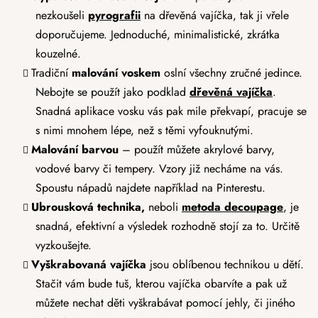
nezkoušeli
pyrografii
na dřevěná vajíčka, tak ji vřele
doporučujeme. Jednoduché, minimalistické, zkrátka
kouzelné.
Tradiční
malování voskem
oslní všechny zručné jedince.
Nebojte se použít jako podklad
dřevěná vajíčka
.
Snadná aplikace vosku vás pak mile překvapí, pracuje se
s nimi mnohem lépe, než s těmi vyfouknutými.
Malování barvou
– použít můžete akrylové barvy,
vodové barvy či tempery. Vzory již necháme na vás.
Spoustu nápadů najdete například na Pinterestu.
Ubrousková technika,
neboli
metoda decoupage
, je
snadná, efektivní a výsledek rozhodně stojí za to. Určitě
vyzkoušejte.
Vyškrabovaná vajíčka
jsou oblíbenou technikou u dětí.
Stačit vám bude tuš, kterou vajíčka obarvíte a pak už
můžete nechat děti vyškrabávat pomocí jehly, či jiného