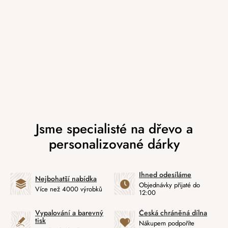
Ihned odesíláme
Nejbohatší nabídka
Objednávky přijaté do
Více než 4000 výrobků
12:00
Vypalování a barevný
Česká chráněná dílna
tisk
Nákupem podpoříte