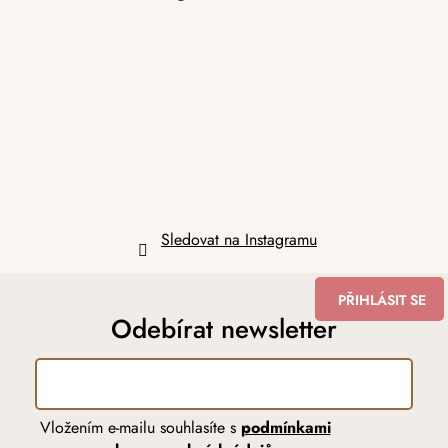
p
a
t
í
Sledovat na Instagramu
PŘIHLÁSIT SE
Odebírat newsletter
Vložením e-mailu souhlasíte s
podmínkami