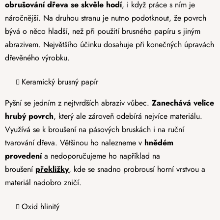
obrušování dřeva se skvěle hodí
, i když práce s ním je
náročnější. Na druhou stranu je nutno podotknout, že povrch
bývá o něco hladší, než při použití brusného papíru s jiným
abrazivem. Největšího účinku dosahuje při konečných úpravách
dřevěného výrobku.
Keramický brusný papír
Pyšní se jedním z nejtvrdších abraziv vůbec.
Zanechává velice
hrubý povrch
, který ale zároveň odebírá nejvíce materiálu.
Využívá se k broušení na pásových bruskách i na ruční
tvarování dřeva. Většinou ho nalezneme v
hnědém
provedení
a nedoporučujeme ho například na
broušení
překližky
, kde se snadno probrousí horní vrstvou a
materiál nadobro zničí.
Oxid hlinitý