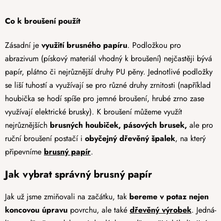
Co k broušení použít
Zásadní je
využití brusného papíru
. Podložkou pro
abrazivum (pískový materiál vhodný k broušení) nejčastěji bývá
papír, plátno či nejrůznější druhy PU pěny. Jednotlivé podložky
se liší tuhostí a využívají se pro různé druhy zrnitosti (například
houbička se hodí spíše pro jemné broušení, hrubé zrno zase
využívají elektrické brusky). K broušení můžeme využít
nejrůznějších
brusných houbiček, pásových brusek,
ale pro
ruční broušení postačí i
obyčejný dřevěný špalek
, na který
připevníme
brusný papír
.
Jak vybrat správný brusný papír
Jak už jsme zmiňovali na začátku, tak
bereme v potaz nejen
koncovou úpravu
povrchu, ale také
dřevěný výrobek
. Jedná-