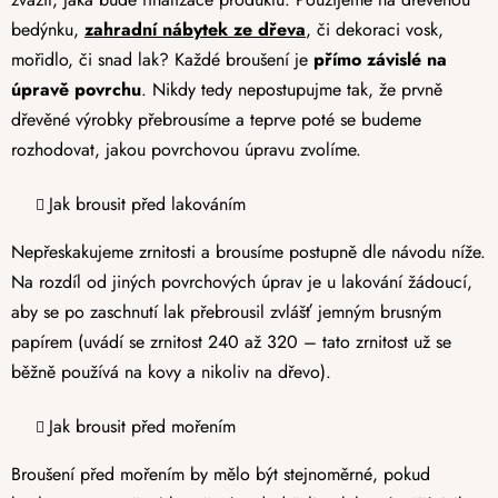
bedýnku,
zahradní nábytek ze dřeva
, či dekoraci vosk,
mořidlo, či snad lak? Každé broušení je
přímo závislé na
úpravě povrchu
. Nikdy tedy nepostupujme tak, že prvně
dřevěné výrobky přebrousíme a teprve poté se budeme
rozhodovat, jakou povrchovou úpravu zvolíme.
Jak brousit před lakováním
Nepřeskakujeme zrnitosti a brousíme postupně dle návodu níže.
Na rozdíl od jiných povrchových úprav je u lakování žádoucí,
aby se po zaschnutí lak přebrousil zvlášť jemným brusným
papírem (uvádí se zrnitost 240 až 320 – tato zrnitost už se
běžně používá na kovy a nikoliv na dřevo).
Jak brousit před mořením
Broušení před mořením by mělo být stejnoměrné, pokud