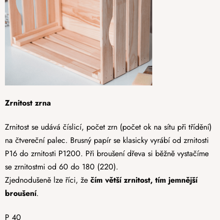
Zrnitost zrna
Zrnitost se udává číslicí, počet zrn (počet ok na sítu při třídění)
na čtvereční palec. Brusný papír se klasicky vyrábí od zrnitosti
P16 do zrnitosti P1200. Při broušení dřeva si běžně vystačíme
se zrnitostmi od 60 do 180 (220).
Zjednodušeně lze říci, že
čím větší zrnitost, tím jemnější
broušení
.
P 40