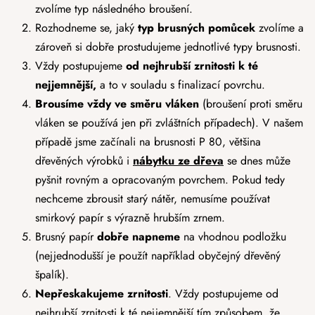
zvolíme typ následného broušení.
Rozhodneme se, jaký
typ brusných pomůcek
zvolíme a
zároveň si dobře prostudujeme jednotlivé typy brusnosti.
Vždy postupujeme
od nejhrubší zrnitosti k té
nejjemnější,
a to v souladu s finalizací povrchu.
Brousíme vždy ve směru vláken
(broušení proti směru
vláken se používá jen při zvláštních případech). V našem
případě jsme začínali na brusnosti P 80, většina
dřevěných výrobků i
nábytku ze dřeva
se dnes může
pyšnit rovným a opracovaným povrchem. Pokud tedy
nechceme zbrousit starý nátěr, nemusíme používat
smirkový papír s výrazně hrubším zrnem.
Brusný papír
dobře napneme
na vhodnou podložku
(nejjednodušší je použít například obyčejný dřevěný
špalík).
Nepřeskakujeme zrnitosti
. Vždy postupujeme od
nejhrubší zrnitosti k té nejjemnější tím způsobem, že