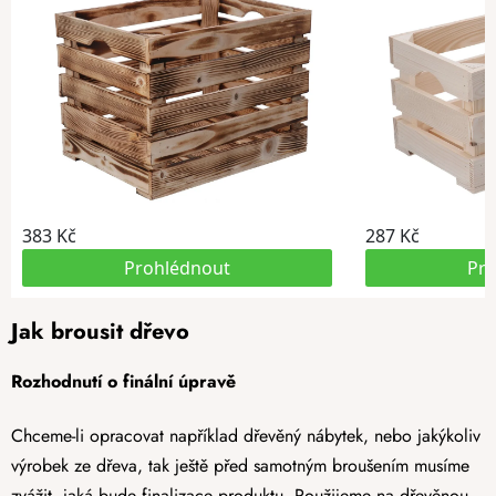
Jak brousit dřevo
Rozhodnutí o finální úpravě
Chceme-li opracovat například dřevěný nábytek, nebo jakýkoliv
výrobek ze dřeva, tak ještě před samotným broušením musíme
zvážit, jaká bude finalizace produktu. Použijeme na dřevěnou