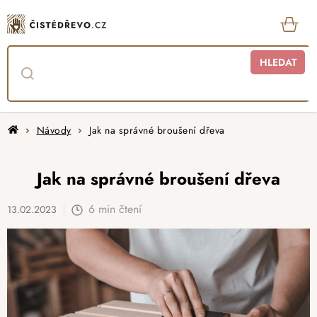
Přejít
na
obsah
KOŠ
HLEDAT
Domů
Návody
Jak na správné broušení dřeva
Jak na správné broušení dřeva
6 min čtení
13.02.2023