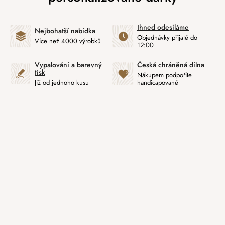
Ihned odesíláme
Nejbohatší nabídka
Objednávky přijaté do
Více než 4000 výrobků
12:00
Vypalování a barevný
Česká chráněná dílna
tisk
Nákupem podpoříte
Již od jednoho kusu
handicapované