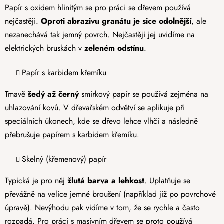
Papír s oxidem hlinitým se pro práci se dřevem používá
nejčastěji.
Oproti abrazivu granátu je sice odolnější
, ale
nezanechává tak jemný povrch. Nejčastěji jej uvidíme na
elektrických bruskách v
zeleném odstínu
.
Papír s karbidem křemíku
Tmavě
šedý až černý
smirkový papír se používá zejména na
uhlazování kovů. V dřevařském odvětví se aplikuje při
speciálních úkonech, kde se dřevo lehce vlhčí a následně
přebrušuje papírem s karbidem křemíku.
Skelný (křemenový) papír
Typická je pro něj
žlutá barva a lehkost
. Uplatňuje se
převážně na velice jemné broušení (například již po povrchové
úpravě). Nevýhodu pak vidíme v tom, že se rychle a často
rozpadá. Pro práci s masivním dřevem se proto používá