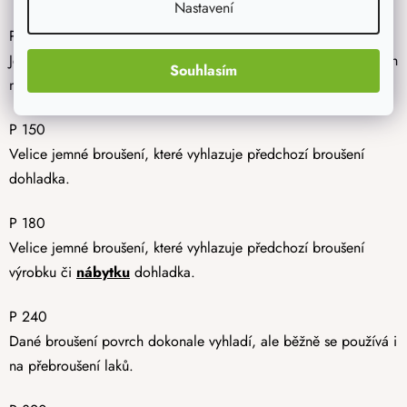
Nastavení
P 120
Jedná se o jemné broušení dřevěného výrobku zbaveného všech
Souhlasím
nečistot a to před samotným finálním nátěrem.
P 150
Velice jemné broušení, které vyhlazuje předchozí broušení
dohladka.
P 180
Velice jemné broušení, které vyhlazuje předchozí broušení
výrobku či
nábytku
dohladka.
P 240
Dané broušení povrch dokonale vyhladí, ale běžně se používá i
na přebroušení laků.