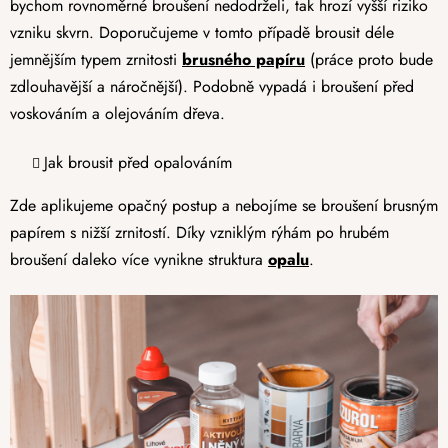
bychom rovnoměrné broušení nedodrželi, tak hrozí vyšší riziko
vzniku skvrn. Doporučujeme v tomto případě brousit déle
jemnějším typem zrnitosti
brusného papíru
(práce proto bude
zdlouhavější a náročnější). Podobně vypadá i broušení před
voskováním a olejováním dřeva.
Jak brousit před opalováním
Zde aplikujeme opačný postup a nebojíme se broušení brusným
papírem s nižší zrnitostí. Díky vzniklým rýhám po hrubém
broušení daleko více vynikne struktura
opalu
.