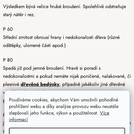
Výsledkem bývá velice hrubé broušení. Spolehlivě odstraňuje
starý nátěr i rez.
P 60
Střední zrnitost obrousí hrany i nedokonalosti dřeva (různé
odštěpky, ulomené části apod.)
P 80
Spadá již pod jemné broušení. Hravě si poradí s
nedokonalostmi a pokud nemáte nijak poničené, nalakované, či
plesnivé
dřevěné bedýnky
, případně jakékoliv jiné dřevěné
výrobky, tak vám bohatě postačí začít právě na této zrnitosti a
Používáme cookies, abychom Vám umožnili pohodlné
používat brusné papíry postupně od P 80 výše.
prohlížení webu a díky analýze provozu webu neustále
zlepšovali jeho funkce, výkon a použitelnost.
Více
P 100
informací
Jedná se o jemné broušení dřevěného výrobku zbaveného všech
nečistot a to před nátěrem.