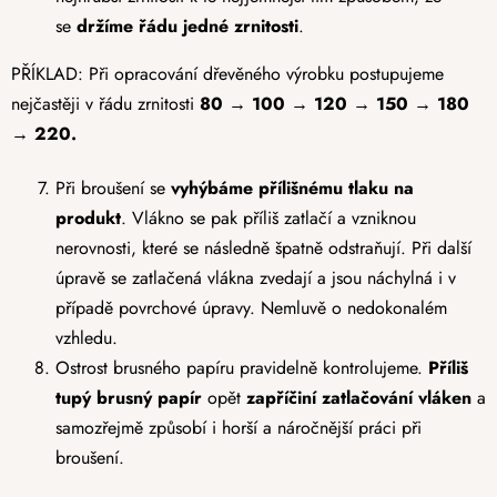
se
držíme řádu jedné zrnitosti
.
PŘÍKLAD: Při opracování dřevěného výrobku postupujeme
nejčastěji v řádu zrnitosti
80 → 100 → 120 → 150 → 180
→ 220.
Při broušení se
vyhýbáme přílišnému tlaku na
produkt
. Vlákno se pak příliš zatlačí a vzniknou
nerovnosti, které se následně špatně odstraňují. Při další
úpravě se zatlačená vlákna zvedají a jsou náchylná i v
případě povrchové úpravy. Nemluvě o nedokonalém
vzhledu.
Ostrost brusného papíru pravidelně kontrolujeme.
Příliš
tupý brusný papír
opět
zapříčiní zatlačování vláken
a
samozřejmě způsobí i horší a náročnější práci při
broušení.