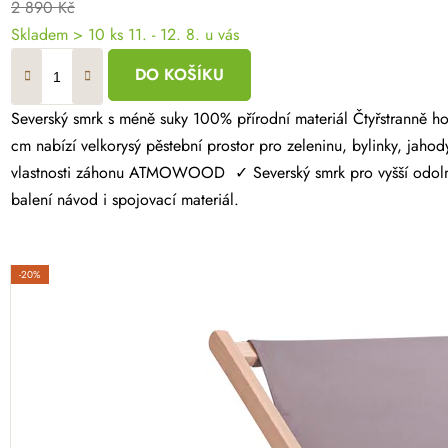
2 890 Kč
Skladem > 10 ks
11. - 12. 8. u vás
DO KOŠÍKU
Severský smrk s méně suky 100% přírodní materiál Čtyřstranně hoblovaný masiv Dopřejte si radost z vlastní úrody a vytvořte si zahrádku přesně podle svých představ. Dřevěný vyvýšený záhon 160 × 100 × 60
cm nabízí velkorysý pěstební prostor pro zeleninu, bylinky, jahody
vlastnosti záhonu ATMOWOOD ✓ Severský smrk pro vyšší odolnost
balení návod i spojovací materiál.
-20%