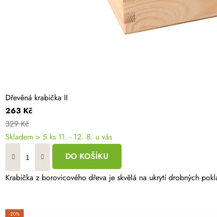
Dřevěná krabička II
263 Kč
329 Kč
Skladem
> 5 ks
11. - 12. 8. u vás
DO KOŠÍKU
Krabička z borovicového dřeva je skvělá na ukrytí drobných poklad
-20%