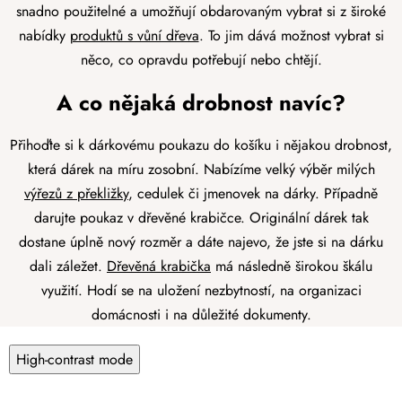
snadno použitelné a umožňují obdarovaným vybrat si z široké
nabídky
produktů s vůní dřeva
. To jim dává možnost vybrat si
něco, co opravdu potřebují nebo chtějí.
A co nějaká drobnost navíc?
Přihoďte si k dárkovému poukazu do košíku i nějakou drobnost,
která dárek na míru zosobní. Nabízíme velký výběr milých
výřezů z překližky
, cedulek či jmenovek na dárky. Případně
darujte poukaz v dřevěné krabičce. Originální dárek tak
dostane úplně nový rozměr a dáte najevo, že jste si na dárku
dali záležet.
Dřevěná krabička
má následně širokou škálu
využití. Hodí se na uložení nezbytností, na organizaci
domácnosti i na důležité dokumenty.
High-contrast mode