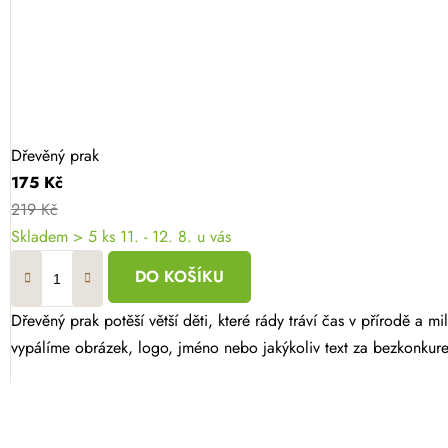
Dřevěný prak
175 Kč
219 Kč
Skladem
> 5 ks
11. - 12. 8. u vás
DO KOŠÍKU
Dřevěný prak potěší větší děti, které rády tráví čas v přírodě a m
vypálíme obrázek, logo, jméno nebo jakýkoliv text za bezkonkure