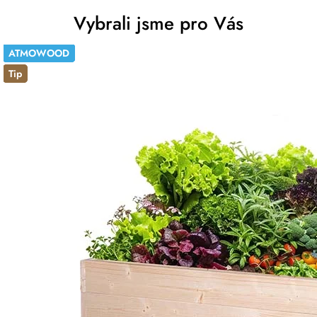
Vybrali jsme pro Vás
ATMOWOOD
Tip
ATMOWOOD
ATMOWOOD
ATMOWOOD
ATMOWOOD
ATMOWOOD
-20%
Tip
Tip