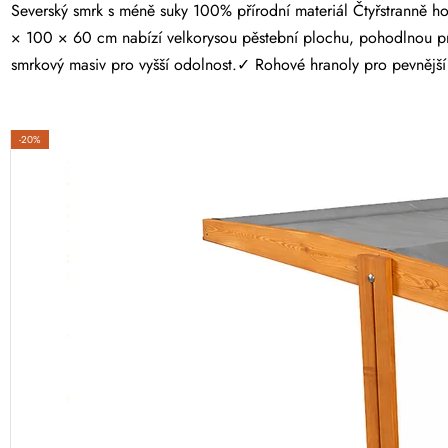
Severský smrk s méně suky 100% přírodní materiál Čtyřstranně hoblovaný masiv Proměňte svou zahradu v místo plné čerstvé zeleniny, voňavých bylinek a sladkých jahod. Opálený dřevěný vyvýšený záhon 160
× 100 × 60 cm nabízí velkorysou pěstební plochu, pohodlnou p
smrkový masiv pro vyšší odolnost.✓ Rohové hranoly pro pevnější k
-20%