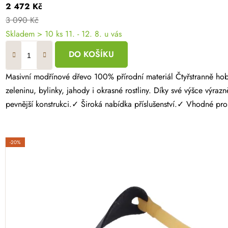
2 472 Kč
3 090 Kč
Skladem > 10 ks
11. - 12. 8. u vás
DO KOŠÍKU
Masivní modřínové dřevo 100% přírodní materiál Čtyřstranně hoblovaný masiv Vytvořte si zahrádku přesně podle svých představ. Modřínový vyvýšený záhon 160 × 100 × 40 cm nabízí velkorysý prostor pro
zeleninu, bylinky, jahody i okrasné rostliny. Díky své výšce 
pevnější konstrukci.✓ Široká nabídka příslušenství.✓ Vhodné pro 
-20%