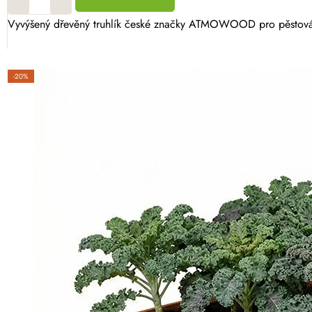
Vyvýšený dřevěný truhlík české značky ATMOWOOD pro pěstování b
-20%