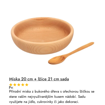
í
d
p
u
r
k
o
t
d
ů
u
k
t
ů
Miska 20 cm + lžíce 21 cm sada
Průměrné
hodnocení
Přírodní miska z bukového dřeva s ořechovou lžičkou se
produktu
stane vaším nejvyužívanějším kusem nádobí. Sadu
je
5,0
využijete na jídlo, cukrovinky či jako dekoraci.
z