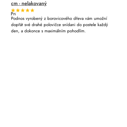
cm - nelakovaný
Průměrné
hodnocení
Podnos vyrobený z borovicového dřeva vám umožní
produktu
dopřát své drahé polovičce snídani do postele každý
je
5,0
den, a dokonce s maximálním pohodlím.
z
5
hvězdiček.