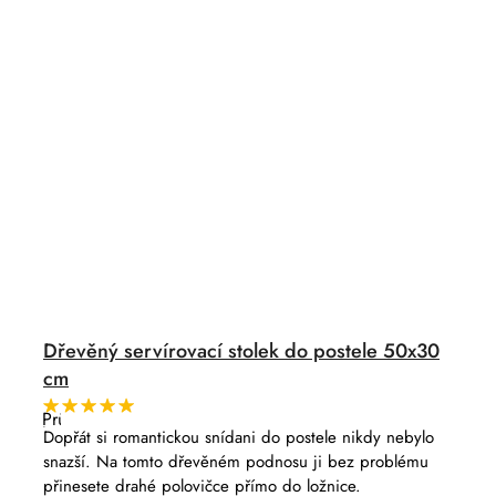
Dřevěný servírovací stolek do postele 50x30
cm
Průměrné
hodnocení
Dopřát si romantickou snídani do postele nikdy nebylo
produktu
snazší. Na tomto dřevěném podnosu ji bez problému
je
5,0
přinesete drahé polovičce přímo do ložnice.