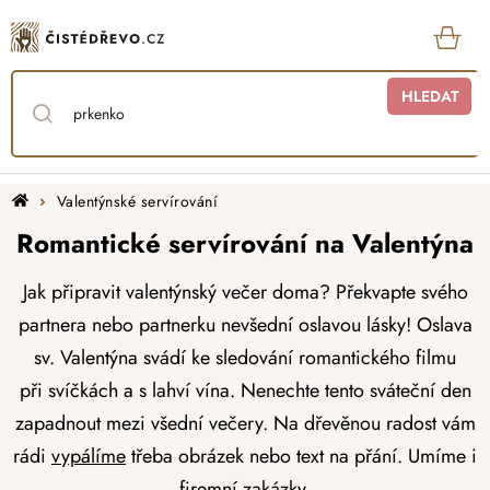
Přejít
na
obsah
KOŠ
HLEDAT
Domů
Valentýnské servírování
Romantické servírování na Valentýna
Jak připravit valentýnský večer doma? Překvapte svého
partnera nebo partnerku nevšední oslavou lásky! Oslava
sv. Valentýna svádí ke sledování romantického filmu
při
svíčkách
a s lahví vína. Nenechte tento sváteční den
zapadnout mezi všední večery. Na dřevěnou radost vám
rádi
vypálíme
třeba obrázek nebo text na přání. Umíme i
firemní zakázky.