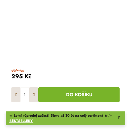
369 Kč
295 Kč
DO KOŠÍKU
☀️
Letní výprodej začíná! Sleva až 30 % na celý sortiment
🔥👉
BESTSELLERY