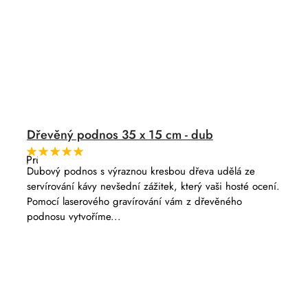
Dřevěný podnos 35 x 15 cm - dub
Průměrné
hodnocení
Dubový podnos s výraznou kresbou dřeva udělá ze
produktu
servírování kávy nevšední zážitek, který vaši hosté ocení.
je
5,0
Pomocí laserového gravírování vám z dřevěného
z
podnosu vytvoříme...
5
hvězdiček.