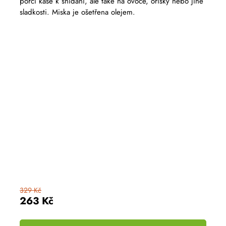
porci kaše k snídani, ale také na ovoce, oříšky nebo jiné
sladkosti. Miska je ošetřena olejem.
329 Kč
263 Kč