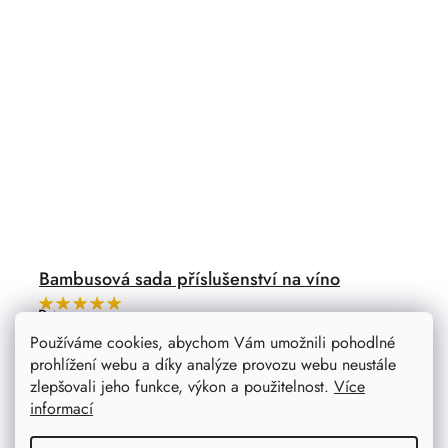
Bambusová sada příslušenství na víno
Průměrné
hodnocení
Hledáte elegantní dárek vhodný pro znalce vína? Tato
Používáme cookies, abychom Vám umožnili pohodlné
produktu
bambusová sada příslušenství bude ideální volbou.
je
prohlížení webu a díky analýze provozu webu neustále
5,0
z
zlepšovali jeho funkce, výkon a použitelnost.
Více
5
informací
hvězdiček.