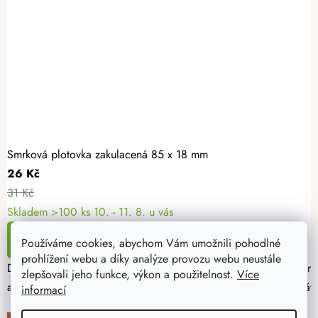
Smrková plotovka zakulacená 85 x 18 mm
26 Kč
31 Kč
Skladem >100 ks
10. - 11. 8. u vás
DETAIL
Používáme cookies, abychom Vám umožnili pohodlné
prohlížení webu a díky analýze provozu webu neustále
Dřevěné plotovky jsou tradičním materiálem pro výrobu oplocení
zlepšovali jeho funkce, výkon a použitelnost.
Více
aktuálních skladových zásob dřeva. Nejbližší naskladnění očekáv
informací