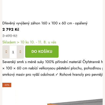
Dřevěný vyvýšený záhon 160 x 100 x 60 cm - opálený
2 792 Kč
3 490 Kč
Skladem > 10 ks
10. - 11. 8. u vás
DO KOŠÍKU
Severský smrk s méně suky 100% přírodní materiál Čtyřstranně hoblovaný masiv Proměňte svou zahradu v místo plné čerstvé zeleniny, voňavých bylinek a sladkých jahod. Opálený dřevěný vyvýšený záhon 160
× 100 × 60 cm nabízí velkorysou pěstební plochu, pohodlnou pr
smrkový masiv pro vyšší odolnost.✓ Rohové hranoly pro pevnější k
-20%