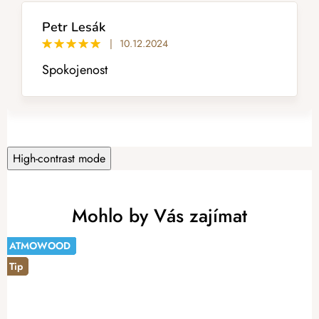
p
i
Petr Lesák
s
|
10.12.2024
h
Spokojenost
o
d
n
o
c
e
High-contrast mode
n
í
Mohlo by Vás zajímat
ATMOWOOD
ATMOWOOD
Tip
ATMOWOOD
ATMOWOOD
ATMOWOOD
ATMOWOOD
ATMOWOOD
ATMOWOOD
ATMOWOOD
-14%
Tip
Tip