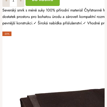
Severský smrk s méně suky 100% přírodní materiál Čtyřstranně hoblovaný masiv Pěstujte vlastní zeleninu, bylinky nebo jahody jednoduše a s radostí. Dřevěný vyvýšený záhon 120 × 60 × 60 cm nabízí
dostatek prostoru pro bohatou úrodu a zároveň kompaktní rozmě
pevnější konstrukci.✓ Široká nabídka příslušenství.✓ Vhodné pro p
-20%