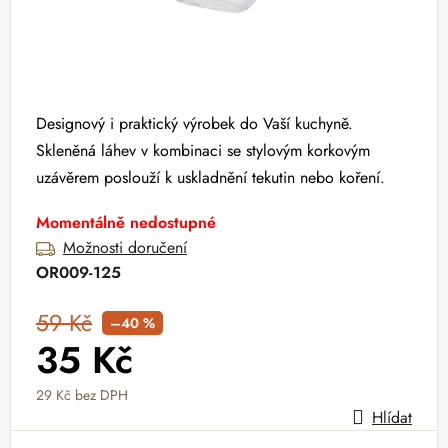
Designový i praktický výrobek do Vaší kuchyně.
Skleněná láhev v kombinaci se stylovým korkovým
uzávěrem poslouží k uskladnění tekutin nebo koření.
Momentálně nedostupné
Možnosti doručení
OR009-125
59 Kč
–40 %
35 Kč
29 Kč bez DPH
Hlídat
Měrná cena: