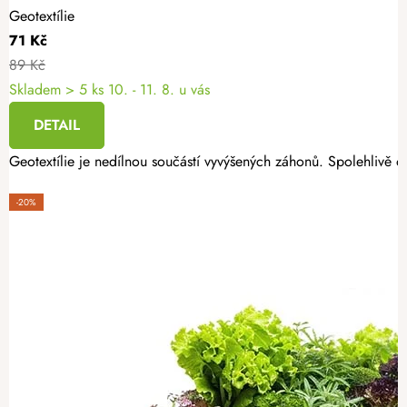
Geotextílie
71 Kč
89 Kč
Skladem
> 5 ks
10. - 11. 8. u vás
DETAIL
Geotextílie je nedílnou součástí vyvýšených záhonů. Spolehlivě oc
-20%