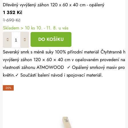
Dřevěný vyvýšený záhon 120 x 60 x 40 cm - opálený
1 352 Kč
1 690 Kč
Skladem > 10 ks
10. - 11. 8. u vás
DO KOŠÍKU
Severský smrk s méně suky 100% přírodní materiál Čtyřstranně hoblovaný masiv Vypěstujte si čerstvé bylinky, zeleninu nebo jahody v záhonu, který spojuje přírodní vzhled s dlouhou životností. Dřevěný
vyvýšený záhon 120 × 60 × 40 cm v opalovaném provedení nabízí
vlastnosti záhonu ATMOWOOD ✓ Opálený smrkový masiv pro vyšší 
květin.✓ Součástí balení návod i spojovací materiál.
-20%