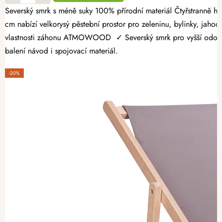
Severský smrk s méně suky 100% přírodní materiál Čtyřstranně hoblovaný masiv Dopřejte si radost z vlastní úrody a vytvořte si zahrádku přesně podle svých představ. Dřevěný vyvýšený záhon 160 × 100 × 60
cm nabízí velkorysý pěstební prostor pro zeleninu, bylinky, jahody
vlastnosti záhonu ATMOWOOD ✓ Severský smrk pro vyšší odolnost.
balení návod i spojovací materiál.
-20%