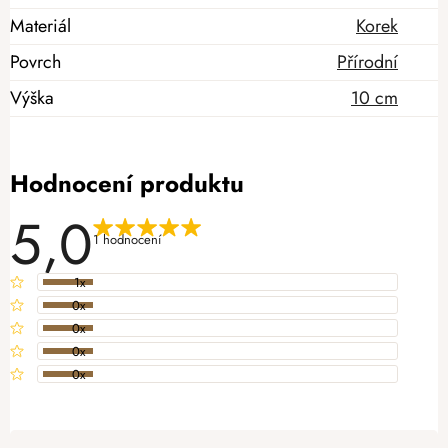
Materiál
Korek
Povrch
Přírodní
Výška
10 cm
Hodnocení produktu
5,0
1 hodnocení
1x
0x
0x
0x
0x
PŘIDAT HODNOCENÍ
V
ý