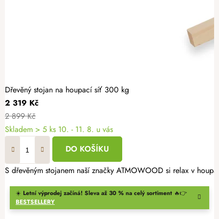
Dřevěný stojan na houpací síť 300 kg
2 319 Kč
2 899 Kč
Skladem
> 5 ks
10. - 11. 8. u vás
DO KOŠÍKU
S dřevěným stojanem naší značky ATMOWOOD si relax v houpací sí
☀️
Letní výprodej začíná! Sleva až 30 % na celý sortiment
🔥👉
BESTSELLERY