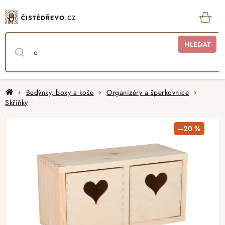
Přejít
na
obsah
KOŠ
HLEDAT
Domů
Bedýnky, boxy a koše
Organizéry a šperkovnice
Skříňky
–20 %