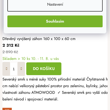
Nastavení
Souhlasím
Dřevěný vyvýšený záhon 160 x 100 x 60 cm
2 312 Kč
2 890 Kč
Skladem > 10 ks
10. - 11. 8. u vás
DO KOŠÍKU
Severský smrk s méně suky 100% přírodní materiál Čtyřstranně hoblovaný masiv Dopřejte si radost z vlastní úrody a vytvořte si zahrádku přesně podle svých představ. Dřevěný vyvýšený záhon 160 × 100 × 60
cm nabízí velkorysý pěstební prostor pro zeleninu, bylinky, jahody
vlastnosti záhonu ATMOWOOD ✓ Severský smrk pro vyšší odolnost.
balení návod i spojovací materiál.