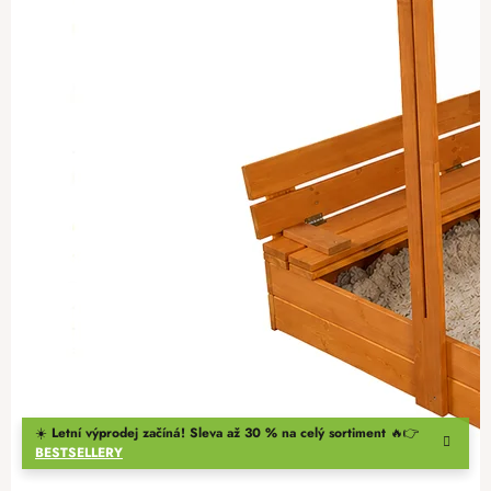
☀️
Letní výprodej začíná! Sleva až 30 % na celý sortiment
🔥👉
BESTSELLERY