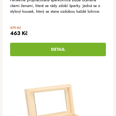
Perfektně propracovaná šperkovnice bude oceněna
všemi ženami, které se rády zdobí šperky. Jedná se o
stylový kousek, který se stane ozdobou každé ložnice.
579 Kč
463 Kč
DETAIL