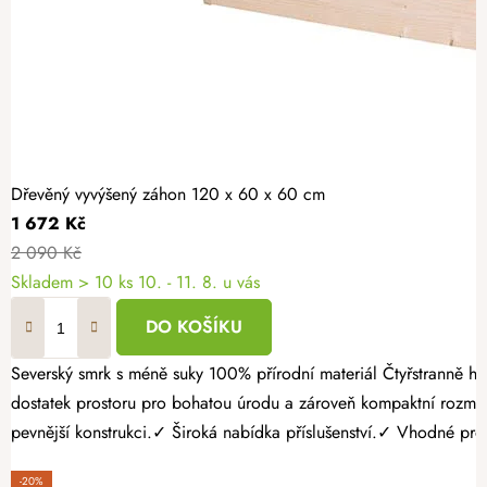
Dřevěný vyvýšený záhon 120 x 60 x 60 cm
1 672 Kč
2 090 Kč
Skladem > 10 ks
10. - 11. 8. u vás
DO KOŠÍKU
Severský smrk s méně suky 100% přírodní materiál Čtyřstranně hoblovaný masiv Pěstujte vlastní zeleninu, bylinky nebo jahody jednoduše a s radostí. Dřevěný vyvýšený záhon 120 × 60 × 60 cm nabízí
dostatek prostoru pro bohatou úrodu a zároveň kompaktní rozmě
pevnější konstrukci.✓ Široká nabídka příslušenství.✓ Vhodné pro p
-20%