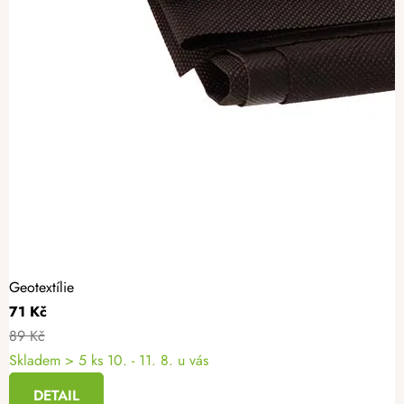
Geotextílie
71 Kč
89 Kč
Skladem
> 5 ks
10. - 11. 8. u vás
DETAIL