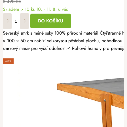
3 490 Kč
Skladem > 10 ks
10. - 11. 8. u vás
DO KOŠÍKU
Severský smrk s méně suky 100% přírodní materiál Čtyřstranně hoblovaný masiv Proměňte svou zahradu v místo plné čerstvé zeleniny, voňavých bylinek a sladkých jahod. Opálený dřevěný vyvýšený záhon 160
× 100 × 60 cm nabízí velkorysou pěstební plochu, pohodlnou pr
smrkový masiv pro vyšší odolnost.✓ Rohové hranoly pro pevnější k
-20%