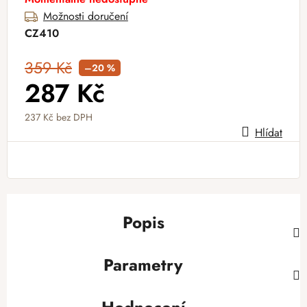
Možnosti doručení
CZ410
359 Kč
–20 %
287 Kč
237 Kč
bez DPH
Hlídat
Měrná cena:
Popis
Parametry